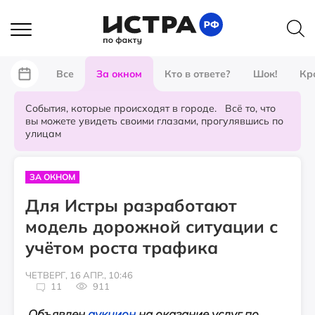
Все
За окном
Кто в ответе?
Шок!
Кр
События, которые происходят в городе. Всё то, что
вы можете увидеть своими глазами, прогулявшись по
улицам
ЗА ОКНОМ
Для Истры разработают
модель дорожной ситуации с
учётом роста трафика
ЧЕТВЕРГ, 16 АПР., 10:46
11
911
Объявлен
аукцион
на оказание услуг по