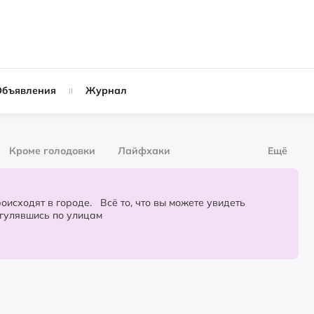
Объявления
Журнал
Кроме голодовки
Лайфхаки
Ещё
рнал
За деньги
городе. Всё то, что вы можете увидеть
огулявшись по улицам
Слухи