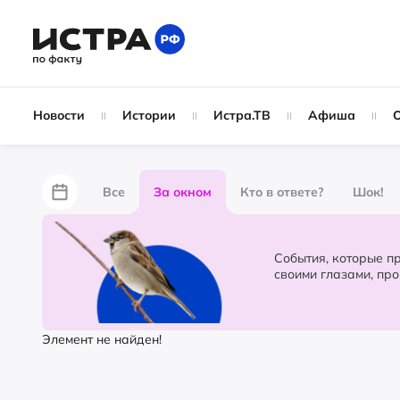
Новости
Истории
Истра.ТВ
Афиша
Все
За окном
Кто в ответе?
Шок!
За забором
Не по лжи!
По форме
Жу
События, которые происходят в 
своими глазами, пр
Партнёрский материал
Народные новости
Элемент не найден!