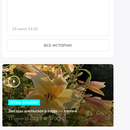
29 июля 14:00
23 июля 
ВСЕ ИСТОРИИ
ISTRA STORIES
Звёзды июльского сада — лилии
0
31 июля 18:20
0
170