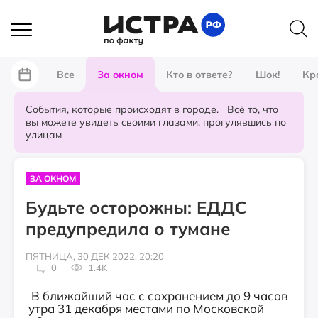
Все
За окном
Кто в ответе?
Шок!
Кр
События, которые происходят в городе. Всё то, что
вы можете увидеть своими глазами, прогулявшись по
улицам
ЗА ОКНОМ
Будьте осторожны: ЕДДС
предупредила о тумане
ПЯТНИЦА, 30 ДЕК 2022, 20:20
0
1.4K
В ближайший час с сохранением до 9 часов
утра 31 декабря местами по Московской