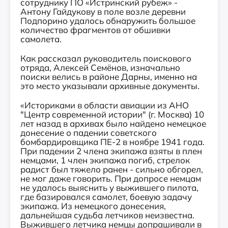
сотруднику ПО «Истринский рубеж» -
Антону Гайдукову в поле возле деревни
Подпорино удалось обнаружить большое
количество фрагментов от обшивки
самолета.
Как рассказал руководитель поискового
отряда, Алексей Семёнов, изначально
поиски велись в районе Дарны, именно на
это место указывали архивные документы.
«Историками в области авиации из АНО
"Центр современной истории" (г. Москва) 10
лет назад в архивах было найдено немецкое
донесение о падении советского
бомбардировщика ПЕ-2 в ноябре 1941 года.
При падении 2 члена экипажа взяты в плен
немцами, 1 член экипажа погиб, стрелок
радист был тяжело ранен - сильно обгорел,
не мог даже говорить. При допросе немцам
не удалось выяснить у выжившего пилота,
где базировался самолет, боевую задачу
экипажа. Из немецкого донесения,
дальнейшая судьба летчиков неизвестна.
Выжившего летчика немцы допрашивали в