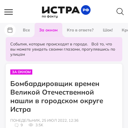
Все
За окном
Кто в ответе?
Шок!
Кр
События, которые происходят в городе. Всё то, что
вы можете увидеть своими глазами, прогулявшись по
улицам
ЗА ОКНОМ
Бомбардировщик времен
Великой Отечественной
нашли в городском округе
Истра
ПОНЕДЕЛЬНИК, 25 ИЮЛ 2022, 12:36
9
3.5K