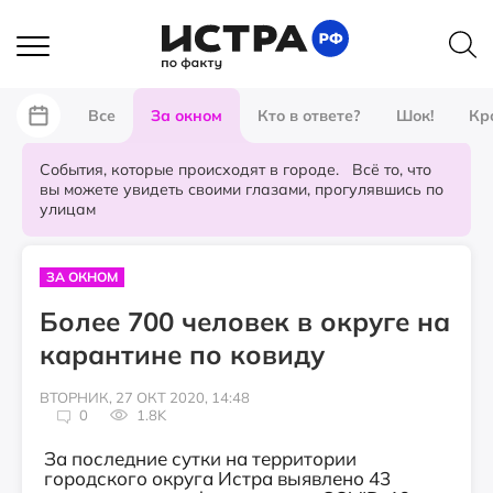
Все
За окном
Кто в ответе?
Шок!
Кр
События, которые происходят в городе. Всё то, что
вы можете увидеть своими глазами, прогулявшись по
улицам
ЗА ОКНОМ
Более 700 человек в округе на
карантине по ковиду
ВТОРНИК, 27 ОКТ 2020, 14:48
0
1.8K
За последние сутки на территории
городского округа Истра выявлено 43