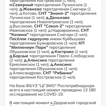
теротделения Костровское (1 чел);
п.Северный
теротделения Лучинское (1
чел);
д.Жевнево
теротделения Снегири (1
чел); д.Котово,
СНТ "Знамя-2"
теротделения
Лучинское (1 чел);
д.Деньково
теротделения Новопетровское (1 чел);
д.Высоково,
СНТ "Сокол-2"
теротделения
Ивановское (1 чел); д.Надовражино,
СНТ
"Калина"
теротделения Снегири (1 чел);
Посёлок гидроузла
имени Куйбышева
теротделения Бужаровское (1 чел);
КП
"Миллениум Парк"
теротделения
Обушковское (1 чел);
д.Кострово
(1 чел);
д.Борзые
теротделения Павло-Слободское
(2 чел);
д.Алексино
теротделения
Ермолинское (1 чел);
д.Аносино
теротделения Обушковское (1 чел);
д.Александрово,
СНТ "Рябинка"
теротделения Костровское (1 чел).
На базе ФБУЗ "ЦГЭМО" Роспотребнадзора
всего в настоящий момент проведено 13 180
исследований на COVID-19.
⠀ ⠀⠀⠀⠀⠀⠀⠀⠀⠀
В настоящий момент в Дедовской городской