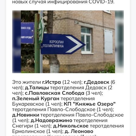
новых случая инфицирования COVID-19.
Это жители
г.Истра
(12 чел);
г.Дедовск
(6
чел);
д.Талицы
теротделения Дедовск (2
чел);
с.Павловская Слобода
(3 чел);
п.Зеленый Курган
теротделения
Букаревское (1 чел);
КП "Княжье Озеро"
теротделения Павло-Слободское (1 чел);
д.Новинки
теротделения Павло-Слободское
(1 чел);
д.Надовражино
теротделения
Снегири (1 чел);
д.Никольское
теротделения
Ермолинское (1 чел);
д. Леоново