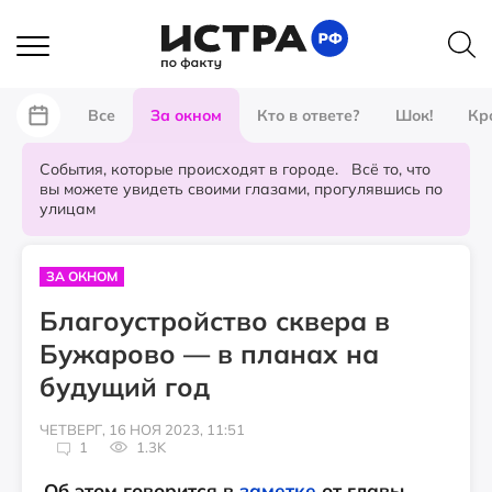
Все
За окном
Кто в ответе?
Шок!
Кр
События, которые происходят в городе. Всё то, что
вы можете увидеть своими глазами, прогулявшись по
улицам
ЗА ОКНОМ
Благоустройство сквера в
Бужарово — в планах на
будущий год
ЧЕТВЕРГ, 16 НОЯ 2023, 11:51
1
1.3K
Об этом говорится в
заметке
от главы