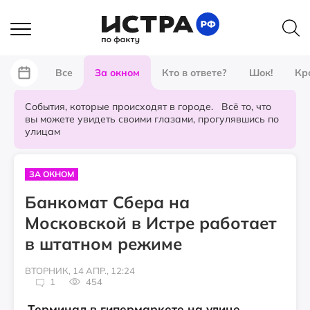
Все
За окном
Кто в ответе?
Шок!
Кр
События, которые происходят в городе. Всё то, что
вы можете увидеть своими глазами, прогулявшись по
улицам
ЗА ОКНОМ
Банкомат Сбера на
Московской в Истре работает
в штатном режиме
ВТОРНИК, 14 АПР., 12:24
1
454
Терминал в гипермаркете на улице