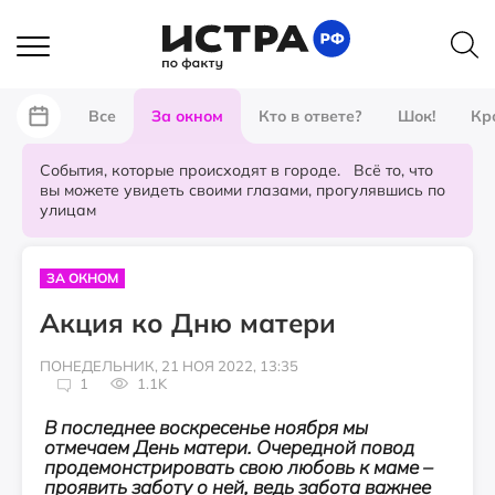
Все
За окном
Кто в ответе?
Шок!
Кр
События, которые происходят в городе. Всё то, что
вы можете увидеть своими глазами, прогулявшись по
улицам
ЗА ОКНОМ
Акция ко Дню матери
ПОНЕДЕЛЬНИК, 21 НОЯ 2022, 13:35
1
1.1K
В последнее воскресенье ноября мы
отмечаем День матери. Очередной повод
продемонстрировать свою любовь к маме –
проявить заботу о ней, ведь забота важнее