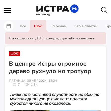
Все
Шок!
За окном
Кто в ответе?
Кр
Происшествия, ДТП, пожары, стрельба и сенсации
ШОК!
В центре Истры огромное
дерево рухнуло на тротуар
ПЯТНИЦА, 30 АВГ 2024, 13:24
7
1.8K
Лишь по счастливой случайности на обычно
многолюдной улице в момент падения
сухостоя никого не оказалось.