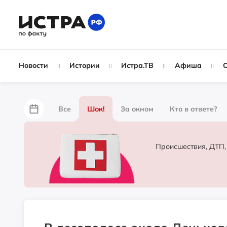
Новости
Истории
Истра.ТВ
Афиша
Все
Шок!
За окном
Кто в ответе?
За забором
Не по лжи!
По форме
Жу
Происшествия, ДТП,
Партнёрский материал
Народные новости