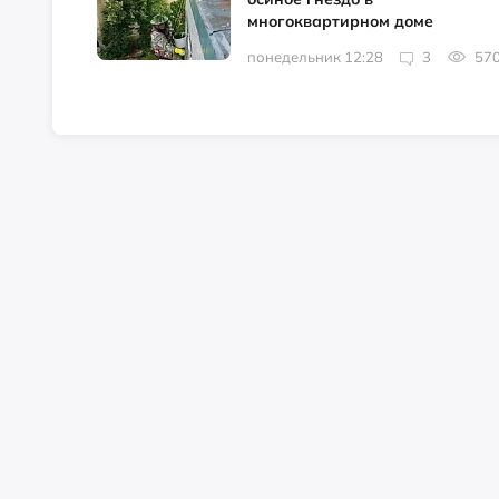
многоквартирном доме
понедельник 12:28
3
57