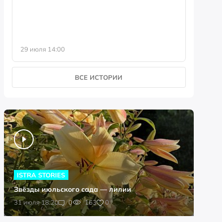
29 июля 14:00
23 июля 
ВСЕ ИСТОРИИ
ISTRA STORIES
Звёзды июльского сада — лилии
0
31 июля 18:20
0
163