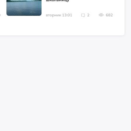
0
вторник 13:01
2
682