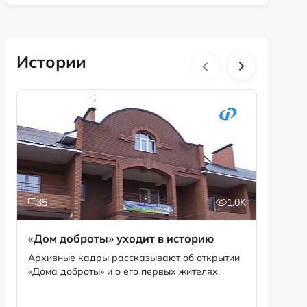
Истории
35
1.0K
5
«Дом доброты» уходит в историю
Истори
фотог
Архивные кадры рассказывают об открытии
«Дома доброты» и о его первых жителях.
Музей «
фотофо