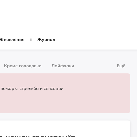
Объявления
Журнал
Кроме голодовки
Лайфхаки
Ещё
рнал
За деньги
 пожары, стрельба и сенсации
Слухи