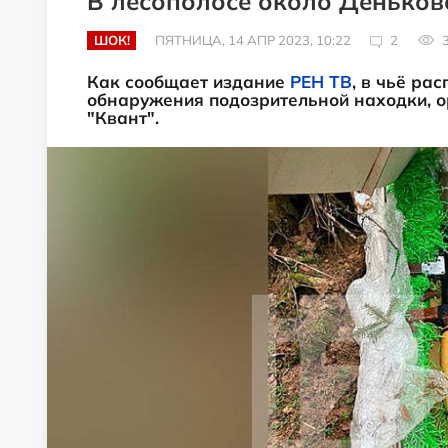
В лесополосе около Деньков
ШОК!
ПЯТНИЦА, 14 АПР 2023, 10:22
2
3
Как сообщает издание
РЕН ТВ
, в чьё ра
обнаружения подозрительной находки, о
"Квант".