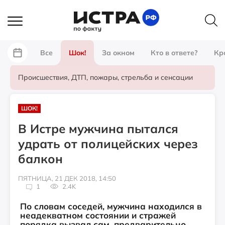
Все
Шок!
За окном
Кто в ответе?
Кр
Происшествия, ДТП, пожары, стрельба и сенсации
ШОК!
В Истре мужчина пытался
удрать от полицейских через
балкон
ПЯТНИЦА, 21 ДЕК 2018, 14:50
1
2.4K
По словам соседей, мужчина находился в
неадекватном состоянии и стражей
порядка вызвал сам, предварительно