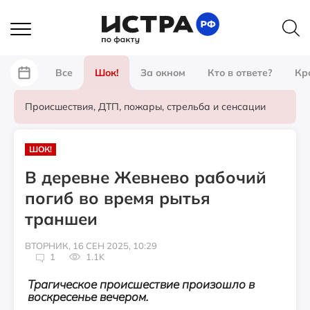
Все
Шок!
За окном
Кто в ответе?
Кр
Происшествия, ДТП, пожары, стрельба и сенсации
ШОК!
В деревне Жевнево рабочий
погиб во время рытья
траншеи
ВТОРНИК, 16 СЕН 2025, 10:29
1
1.1K
Трагическое происшествие произошло в
воскресенье вечером.