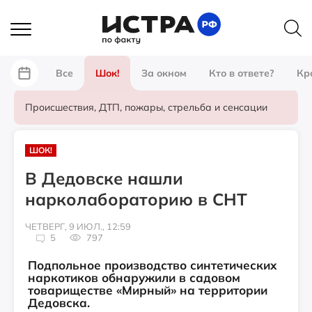
Все
Шок!
За окном
Кто в ответе?
Кр
Происшествия, ДТП, пожары, стрельба и сенсации
ШОК!
В Дедовске нашли
нарколабораторию в СНТ
ЧЕТВЕРГ, 9 ИЮЛ., 12:59
5
797
Подпольное производство синтетических
наркотиков обнаружили в садовом
товариществе «Мирный» на территории
Дедовска.