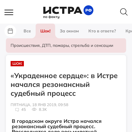
Все
Шок!
За окном
Кто в ответе?
Кр
Происшествия, ДТП, пожары, стрельба и сенсации
ШОК!
«Украденное сердце»: в Истре
начался резонансный
судебный процесс
ПЯТНИЦА, 18 ЯНВ 2019, 09:58
45
8.3K
В городском округе Истра начался
резонансный судебный процесс.
Расследуется дело восьмилетней