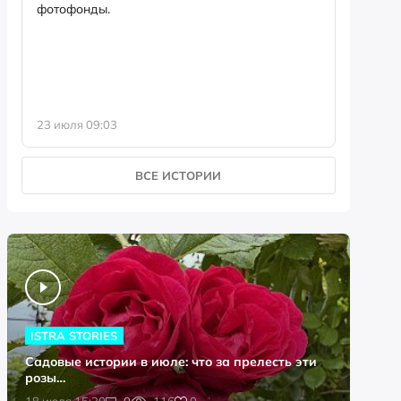
фотофонды.
Предыст
23 июля 09:03
13 июля 
ВСЕ ИСТОРИИ
ISTRA STORIES
Садовые истории в июле: что за прелесть эти
розы…
0
18 июля 15:20
0
116