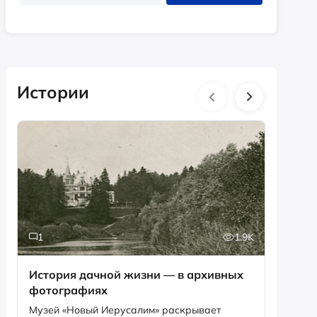
Истории
1
1.9K
6
История дачной жизни — в архивных
Песня,
фотографиях
рекордов Ги
Снегир
Музей «Новый Иерусалим» раскрывает