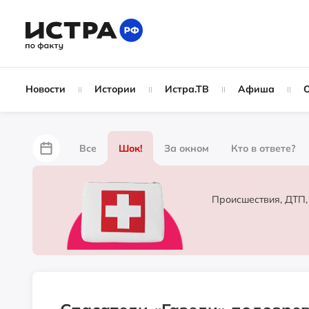
Новости
Истории
Истра.ТВ
Афиша
Все
Шок!
За окном
Кто в ответе?
За забором
Не по лжи!
По форме
Жу
Происшествия, ДТП,
Партнёрский материал
Народные новости