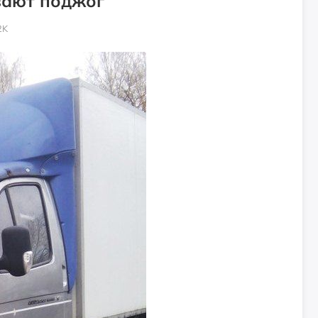
вают поджог
2K