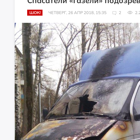
Спасатели «Газели» подозре
ШОК!
ЧЕТВЕРГ, 26 АПР 2018, 15:35
2
2.