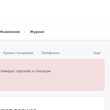
Объявления
Журнал
Кроме голодовки
Лайфхаки
Ещё
рнал
За деньги
 пожары, стрельба и сенсации
Слухи