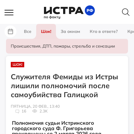
Все
Шок!
За окном
Кто в ответе?
Кр
Происшествия, ДТП, пожары, стрельба и сенсации
ШОК!
Служителя Фемиды из Истры
лишили полномочий после
самоубийства Галицкой
ПЯТНИЦА, 20 ФЕВ., 13:40
16
2.3K
Полномочия судьи Истринского
городского суда Ф. Григорьева
прекращены со 2 марта 2026 года.