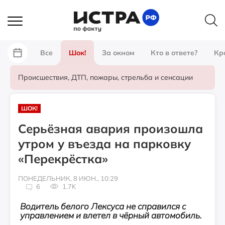
Все
Шок!
За окном
Кто в ответе?
Кр
Происшествия, ДТП, пожары, стрельба и сенсации
ШОК!
Серьёзная авария произошла
утром у въезда на парковку
«Перекрёстка»
ПОНЕДЕЛЬНИК, 8 ИЮН., 10:29
6
1.7K
Водитель белого Лексуса не справился с
управлением и влетел в чёрный автомобиль.