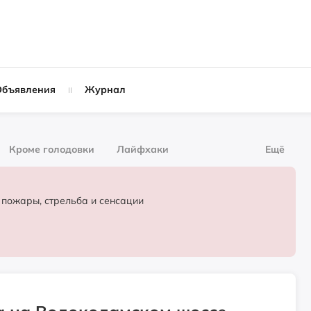
Объявления
Журнал
Кроме голодовки
Лайфхаки
Ещё
рнал
За деньги
 пожары, стрельба и сенсации
Слухи