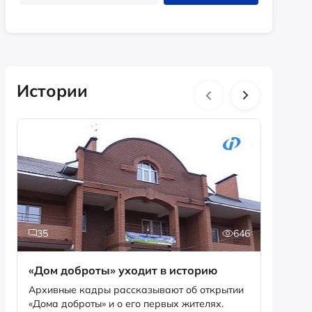
Истории
35
646
2
«Дом доброты» уходит в историю
Истори
фотог
Архивные кадры рассказывают об открытии
«Дома доброты» и о его первых жителях.
Музей «