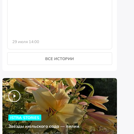
фотофо
29 июля 14:00
23 июля 
ВСЕ ИСТОРИИ
ISTRA STORIES
Звёзды июльского сада — лилии
0
31 июля 18:20
0
32