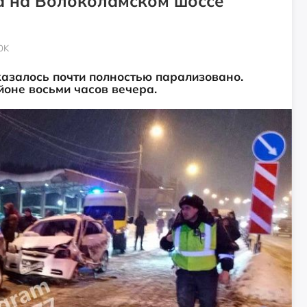
а на Волоколамском шоссе
0K
казалось почти полностью парализовано.
оне восьми часов вечера.