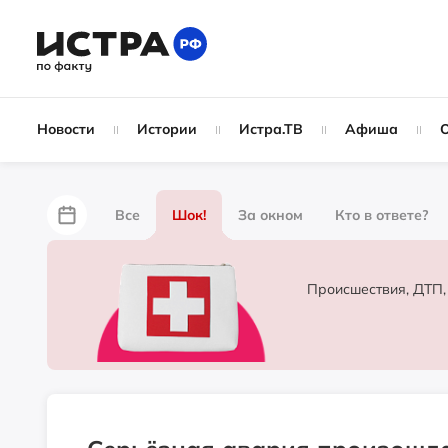
Новости
Истории
Истра.ТВ
Афиша
Все
Шок!
За окном
Кто в ответе?
За забором
Не по лжи!
По форме
Жу
Происшествия, ДТП,
Партнёрский материал
Народные новости