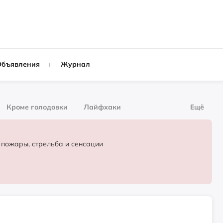
Объявления
Журнал
Кроме голодовки
Лайфхаки
Ещё
рнал
За деньги
 пожары, стрельба и сенсации
Слухи