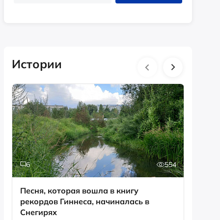
Истории
6
554
0
Песня, которая вошла в книгу
День с
рекордов Гиннеса, начиналась в
Снегирях
Смотрет