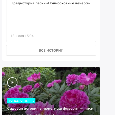
семейны
Предыстория песни «Подмосковные вечера»
13 июля 15:04
8 июля 0
ВСЕ ИСТОРИИ
ISTRA STORIES
Садовая история в июне: наш фаворит — пион
0
21 июня 13:45
1
242