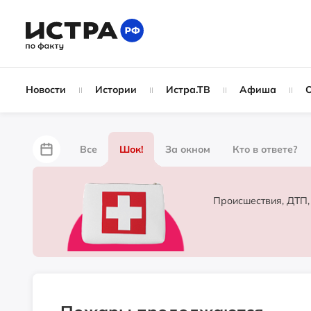
Новости
Истории
Истра.ТВ
Афиша
Все
Шок!
За окном
Кто в ответе?
За забором
Не по лжи!
По форме
Жу
Происшествия, ДТП,
Партнёрский материал
Народные новости