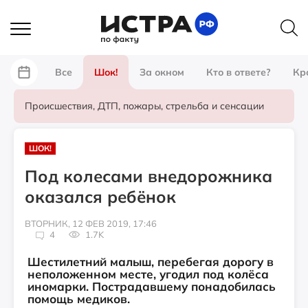
Все
Шок!
За окном
Кто в ответе?
Кр
Происшествия, ДТП, пожары, стрельба и сенсации
ШОК!
Под колесами внедорожника
оказался ребёнок
ВТОРНИК, 12 ФЕВ 2019, 17:46
4
1.7K
Шестилетний малыш, перебегая дорогу в
неположенном месте, угодил под колёса
иномарки. Пострадавшему понадобилась
помощь медиков.