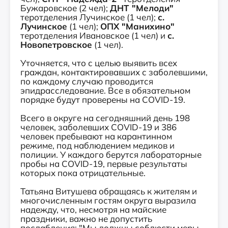
Бужаровское (2 чел);
ДНТ "Мелоди"
теротделения Лучинское (1 чел);
с.
Лучинское
(1 чел);
ОПХ "Манихино"
теротделения Ивановское (1 чел) и
с.
Новопетровское
(1 чел).
⠀
Уточняется, что с целью выявить всех
граждан, контактировавших с заболевшими,
по каждому случаю проводится
эпидрасследование. Все в обязательном
порядке будут проверены на COVID-19.
⠀
Всего в округе на сегодняшний день 198
человек, заболевших COVID-19 и 386
человек пребывают на карантинном
режиме, под наблюдением медиков и
полиции. У каждого берутся лабораторные
пробы на COVID-19, первые результаты
которых пока отрицательные. ⠀⠀
⠀
Татьяна Витушева обращаясь к жителям и
многочисленным гостям округа выразила
надежду, что, несмотря на майские
праздники, важно не допустить
послабления: "Мы должны соблюсти меры