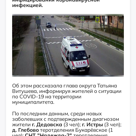
инфекцией.
Об этом рассказала глава округа Татьяна
Витушева, информируя жителей о ситуации
по COVID-19 на территории
муниципалитета.
По последним данным, среди новых
заболевших с подтвержденным диагнозом
жители
г. Дедовска
(3 чел);
г. Истры
(3 чел);
д. Глебово
теротделения Букарёвское (1
чел);
СНТ "Надежда-2"
теротделения