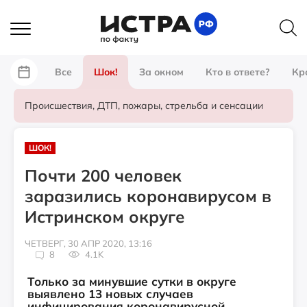
Все
Шок!
За окном
Кто в ответе?
Кр
Происшествия, ДТП, пожары, стрельба и сенсации
ШОК!
Почти 200 человек
заразились коронавирусом в
Истринском округе
ЧЕТВЕРГ, 30 АПР 2020, 13:16
8
4.1K
Только за минувшие сутки в округе
выявлено 13 новых случаев
инфицирования коронавирусной