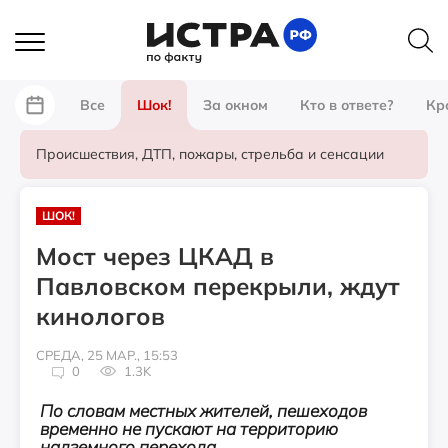
Все
Шок!
За окном
Кто в ответе?
Кр
Происшествия, ДТП, пожары, стрельба и сенсации
ШОК!
Мост через ЦКАД в
Павловском перекрыли, ждут
кинологов
СРЕДА, 25 МАР., 15:53
0
1.3K
По словам местных жителей, пешеходов
временно не пускают на территорию
надземного перехода.