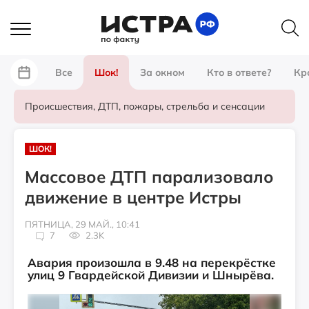
Все
Шок!
За окном
Кто в ответе?
Кр
Происшествия, ДТП, пожары, стрельба и сенсации
ШОК!
Массовое ДТП парализовало
движение в центре Истры
ПЯТНИЦА, 29 МАЙ., 10:41
7
2.3K
Авария произошла в 9.48 на перекрёстке
улиц 9 Гвардейской Дивизии и Шнырёва.