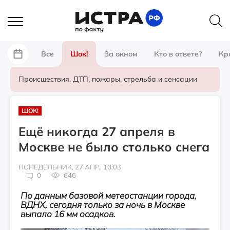
Все
Шок!
За окном
Кто в ответе?
Кр
Происшествия, ДТП, пожары, стрельба и сенсации
ШОК!
Ещё никогда 27 апреля в
Москве не было столько снега
ПОНЕДЕЛЬНИК, 27 АПР., 10:03
0
646
По данным базовой метеостанции города,
ВДНХ, сегодня только за ночь в Москве
выпало 16 мм осадков.