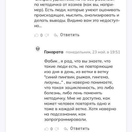
по ме­то­дич­ка от хо­зя­ев (как вы, нап­ри­
мер). Есть лю­ди, ко­то­рые уме­ют оце­ни­вать
про­ис­хо­дя­щее, мыс­лить, ана­ли­зи­ро­вать и
де­лать вы­во­ды. Ви­ди­мо вам это не­дос­туп­
но...
Ответить
0
Гонората
понедельник, 23 май. в 19:51
Фабик , я рад, что вы знаете, что
такие люди есть, не повторяющие
изо дня в день, из ветки в ветку
"синий пингвин, рыжая, гингема,
лизуны..." , вы наверно понимаете,
что такая зацикленность, это либо
болезнь, либо лень поменять
методичку. Мне не доступно, как
может человек повторять одно и
тоже в каждой ветке. Хотя наверно
на подсознании, как
запрограммировали.
Ответить
0