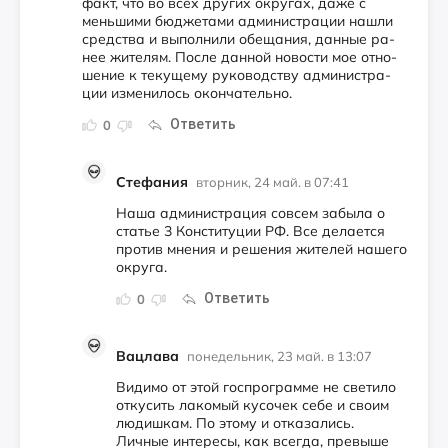
факт, что во всех дру­гих ок­ру­гах, да­же с
мень­ши­ми бюд­же­тами ад­ми­нис­тра­ции наш­ли
средс­тва и вы­пол­ни­ли обе­щания, дан­ные ра­
нее жи­телям. Пос­ле дан­ной но­вос­ти мое от­но­
шение к те­куще­му ру­ководс­тву ад­ми­нис­тра­
ции из­ме­нилось окон­ча­тель­но.
Ответить
0
Стефания
вторник, 24 май. в 07:41
Наша администрация совсем забыла о
статье 3 Конституции РФ. Все делается
против мнения и решения жителей нашего
округа.
Ответить
0
Вацлава
понедельник, 23 май. в 13:07
Видимо от этой госпрограмме не светило
откусить лакомый кусочек себе и своим
людишкам. По этому и отказались.
Личные интересы, как всегда, превыше