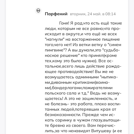
Парфений
вторник, 24 май. в 08:14
Го­ня! Я рад,что есть ещё та­кие
лю­ди, ко­то­рым не все рав­но,что про­
ис­хо­дит в ок­ру­ге,и что ещё не всех
"наг­ну­ли" на вос­тор­жен­ное пи­щя­ние
то­го,че­го нет! Из вет­ки вет­ку о "си­нем
пин­гви­не"? А вы ду­ма­ли,это "судь­бо­
нос­ное ре­ше­ние" кто при­нял(кро­ме
тех,ко­му это бы­ло нуж­но). Все ос­
таль­ное,все­го лишь дей­ствие рож­да­
ющее про­ти­во­дей­ствие! Вы же не
воз­му­ща­етесь ад­мин­ны­ми "ны­ти­ка­
ми,ди­ван­ным кри­ти­ка­ми(во­ина­
ми),бан­дер­ло­га­ми,по­жи­ра­те­ля­ми
поль­ско­го са­ла и т.д." Ведь не воз­му­
ща­етесь! А это не за­цик­лен­нос­ть, и
не бо­лезнь- это ра­бо­та, пло­хо вос­пи­
тан­ных лю­дей,по­те­ряв­ших края от
без­на­ка­зан­нос­ти. Преж­де чем ис­
кать со­рин­ку в чу­жом гла­зу,вы­та­щи­
те брев­но из сво­его. Вам пе­ре­чис­
лить,за что не­на­ви­дят Ви­ту­ше­ву (и ее