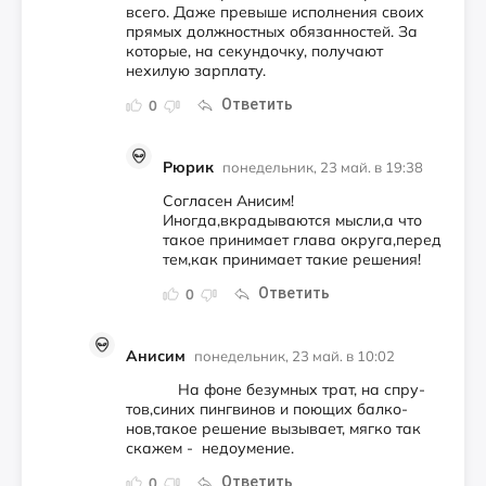
всего. Даже превыше исполнения своих
прямых должностных обязанностей. За
которые, на секундочку, получают
нехилую зарплату.
Ответить
0
Рюрик
понедельник, 23 май. в 19:38
Согласен Анисим!
Иногда,вкрадываются мысли,а что
такое принимает глава округа,перед
тем,как принимает такие решения!
Ответить
0
Анисим
понедельник, 23 май. в 10:02
На фо­не бе­зум­ных трат, на спру­
тов,си­них пин­гви­нов и по­ющих бал­ко­
нов,та­кое ре­ше­ние вы­зы­ва­ет, мяг­ко так
ска­жем - не­до­уме­ние.
Ответить
0