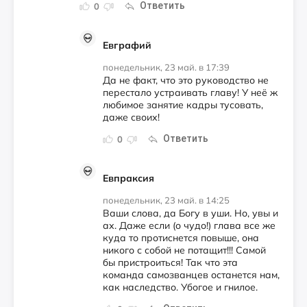
Ответить
0
Евграфий
понедельник, 23 май. в 17:39
Да не факт, что это руководство не
перестало устраивать главу! У неё ж
любимое занятие кадры тусовать,
даже своих!
Ответить
0
Евпраксия
понедельник, 23 май. в 14:25
Ваши слова, да Богу в уши. Но, увы и
ах. Даже если (о чудо!) глава все же
куда то протиснется повыше, она
никого с собой не потащит!!! Самой
бы пристроиться! Так что эта
команда самозванцев останется нам,
как наследство. Убогое и гнилое.