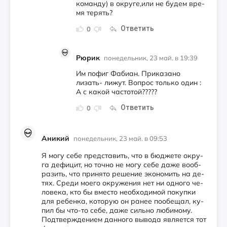
ко­ман­ду) в ок­ру­ге,или не бу­дем вре­
мя те­рять?
Ответить
0
Рюрик
понедельник, 23 май. в 19:39
Им пофиг Фабиан. Приказано
лизать- лижут. Вопрос только один :
А с какой частотой?????
Ответить
0
Аникий
понедельник, 23 май. в 09:53
Я мо­гу се­бе пред­ста­вить, что в бюд­же­те ок­ру­
га де­фицит, но точ­но не мо­гу се­бе да­же во­об­
ра­зить, что при­нято ре­шение эко­номить на де­
тях. Сре­ди мо­его ок­ру­жения нет ни од­но­го че­
лове­ка, кто бы вмес­то не­об­хо­димой по­куп­ки
для ре­бен­ка, ко­торую он ра­нее по­обе­щал, ку­
пил бы что-то се­бе, да­же силь­но лю­бимо­му.
Под­твержде­ни­ем дан­но­го вы­вода яв­ля­ет­ся тот