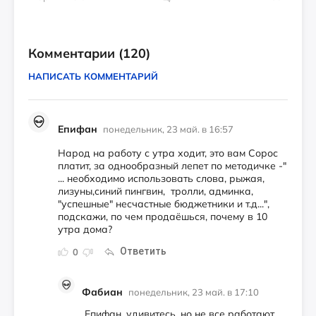
Комментарии
(120)
НАПИСАТЬ КОММЕНТАРИЙ
Епифан
понедельник, 23 май. в 16:57
Народ на работу с утра ходит, это вам Сорос
платит, за однообразный лепет по методичке -"
... необходимо использовать слова, рыжая,
лизуны,синий пингвин, тролли, админка,
"успешные" несчастные бюджетники и т.д...",
подскажи, по чем продаёшься, почему в 10
утра дома?
Ответить
0
Фабиан
понедельник, 23 май. в 17:10
Епифан, уди­ви­тесь, но не все ра­бо­та­ют