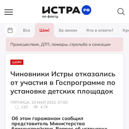
Все
Шок!
За окном
Кто в ответе?
Кр
Происшествия, ДТП, пожары, стрельба и сенсации
ШОК!
Чиновники Истры отказались
от участия в Госпрограмме по
установке детских площадок
ПЯТНИЦА, 20 МАЙ 2022, 07:00
120
4.7K
Об этом горожанам сообщил
представитель Министерства
благоустройства. Вопрос об установке