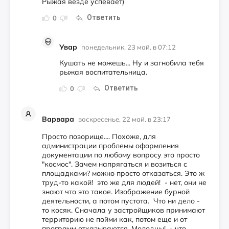
Рыжая везде успевает)
Ответить
0
Увар
понедельник, 23 май. в 07:12
Кушать не можешь... Ну и загнобила тебя
рыжая воспитательница.
Ответить
0
Варвара
воскресенье, 22 май. в 23:17
Просто позорище.... Похоже, для
администрации проблемы оформления
документации по любому вопросу это просто
"космос". Зачем напрягаться и возиться с
площадками? можно просто отказаться. Это ж
труд-то какой! это же для людей! - нет, они не
знают что это такое. Изображение бурной
деятельности, а потом пустота. Что ни дело -
то косяк. Сначала у застройщиков принимают
территорию не пойми как, потом еще и от
программ отказываются. Молодцы! - что