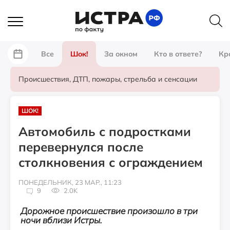
Все
Шок!
За окном
Кто в ответе?
Кр
Происшествия, ДТП, пожары, стрельба и сенсации
ШОК!
Автомобиль с подростками
перевернулся после
столкновения с ограждением
ПОНЕДЕЛЬНИК, 23 МАР., 11:23
9
2.0K
Дорожное происшествие произошло в три
ночи вблизи Истры.