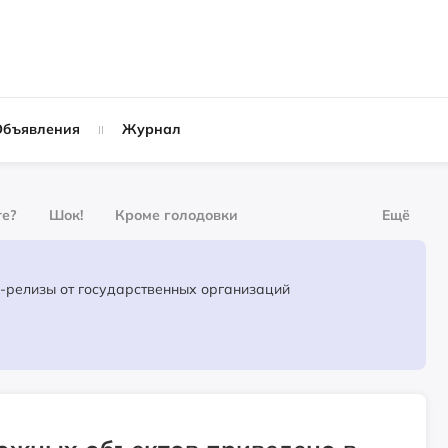
Объявления
Журнал
те?
Шок!
Кроме голодовки
Ещё
урнал
За деньги
Официальные пресс-релизы от государственных организаций
Слухи