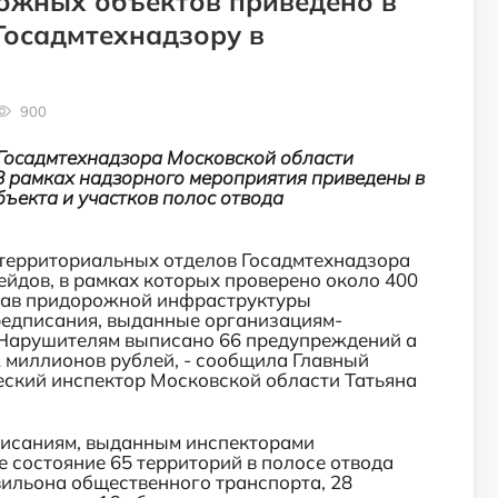
ожных объектов приведено в
Госадмтехнадзору в
900
Госадмтехнадзора Московской области
 В рамках надзорного мероприятия приведены в
ъекта и участков полос отвода
 территориальных отделов Госадмтехнадзора
йдов, в рамках которых проверено около 400
став придорожной инфраструктуры
редписания, выданные организациям-
 Нарушителям выписано 66 предупреждений а
миллионов рублей, - сообщила Главный
ский инспектор Московской области Татьяна
дписаниям, выданным инспекторами
 состояние 65 территорий в полосе отвода
вильона общественного транспорта, 28