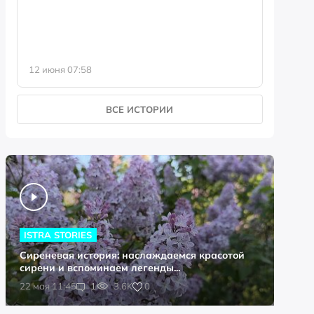
историк
12 июня 07:58
5 июня 0
ВСЕ ИСТОРИИ
ISTRA STORIES
Сиреневая история: наслаждаемся красотой
сирени и вспоминаем легенды...
0
22 мая 11:45
1
3.6K