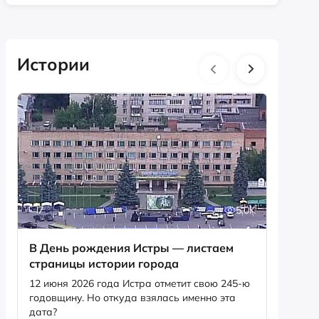
Истории
7
5.0K
1
В День рождения Истры — листаем
«Дважд
страницы истории города
формир
музей
12 июня 2026 года Истра отметит свою 245-ю
годовщину. Но откуда взялась именно эта
Об исто
дата?
славы» 