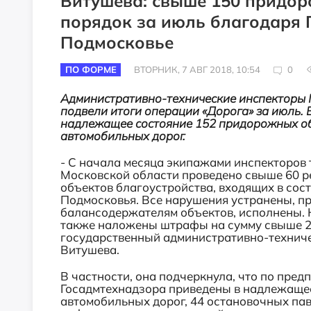
Витушева: свыше 150 придор
порядок за июль благодаря 
Подмосковье
ПО ФОРМЕ
ВТОРНИК, 7 АВГ 2018, 10:54
0
Административно-технические инспекторы 
подвели итоги операции «Дорога» за июль.
надлежащее состояние 152 придорожных об
автомобильных дорог.
- С начала месяца экипажами инспекторов
Московской области проведено свыше 60 ре
объектов благоустройства, входящих в со
Подмосковья. Все нарушения устранены, п
балансодержателям объектов, исполнены.
также наложены штрафы на сумму свыше 2 
государственный административно-техниче
Витушева.
В частности, она подчеркнула, что по пре
Госадмтехнадзора приведены в надлежащее
автомобильных дорог, 44 остановочных па