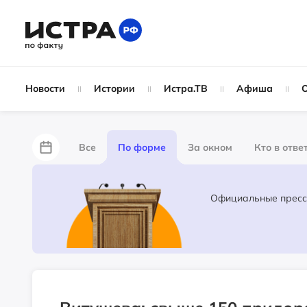
Новости
Истории
Истра.ТВ
Афиша
Все
По форме
За окном
Кто в отве
Лайфхаки
За забором
Не по лжи!
Ж
Партнёрский материал
Народные новости