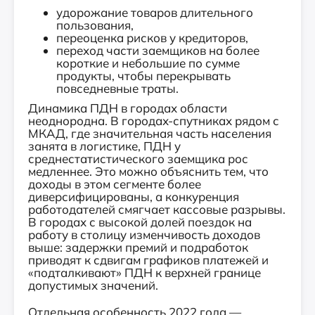
удорожание товаров длительного
пользования,
переоценка рисков у кредиторов,
переход части заемщиков на более
короткие и небольшие по сумме
продукты, чтобы перекрывать
повседневные траты.
Динамика ПДН в городах области
неоднородна. В городах-спутниках рядом с
МКАД, где значительная часть населения
занята в логистике, ПДН у
среднестатистического заемщика рос
медленнее. Это можно объяснить тем, что
доходы в этом сегменте более
диверсифицированы, а конкуренция
работодателей смягчает кассовые разрывы.
В городах с высокой долей поездок на
работу в столицу изменчивость доходов
выше: задержки премий и подработок
приводят к сдвигам графиков платежей и
«подталкивают» ПДН к верхней границе
допустимых значений.
Отдельная особенность 2022 года —