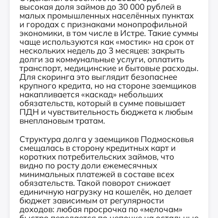
высокая доля займов до 30 000 рублей в
малых промышленных населённых пунктах
и городах с признаками монопрофильной
экономики, в том числе в Истре. Такие суммы
чаще используются как «мостик» на срок от
нескольких недель до 3 месяцев: закрыть
долги за коммунальные услуги, оплатить
транспорт, медицинские и бытовые расходы.
Для скоринга это выглядит безопаснее
крупного кредита, но на стороне заемщиков
накапливается «каскад» небольших
обязательств, который в сумме повышает
ПДН и чувствительность бюджета к любым
внеплановым тратам.
Структура долга у заемщиков Подмосковья
смещалась в сторону кредитных карт и
коротких потребительских займов, что
видно по росту доли ежемесячных
минимальных платежей в составе всех
обязательств. Такой поворот снижает
единичную нагрузку на кошелёк, но делает
бюджет зависимым от регулярности
доходов: любая просрочка по «мелочам»
быстро передается по цепочке на остальные