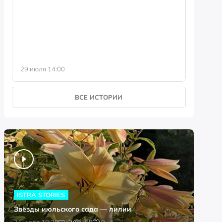
фотофо
29 июля 14:00
23 июля 
ВСЕ ИСТОРИИ
ISTRA STORIES
Звёзды июльского сада — лилии
0
31 июля 18:20
0
68