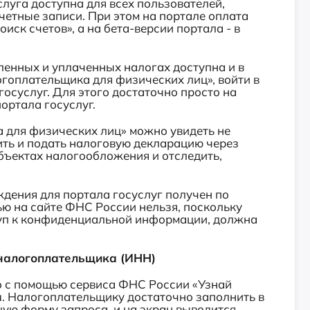
луга доступна для всех пользователей,
етные записи. При этом на портале оплата
иск счетов», а на бета-версии портала - в
нных и уплаченных налогах доступна и в
гоплательщика для физических лиц», войти в
осуслуг. Для этого достаточно просто на
портала госуслуг.
для физических лиц» можно увидеть не
ить и подать налоговую декларацию через
бъектах налогообложения и отследить,
дения для портала госуслуг получен по
ью на сайте ФНС России нельзя, поскольку
туп к конфиденциальной информации, должна
налогоплательщика (ИНН)
с помощью сервиса ФНС России «Узнай
u. Налогоплательщику достаточно заполнить в
ую форму запроса, и на экран выводится