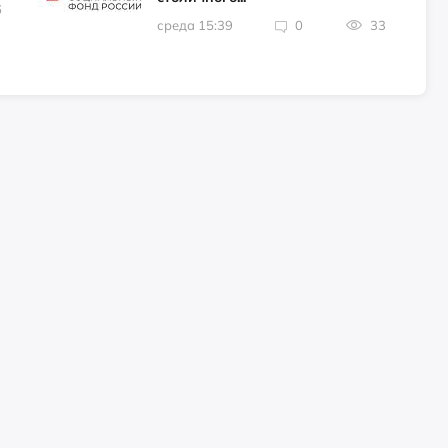
6
среда 15:39
0
33