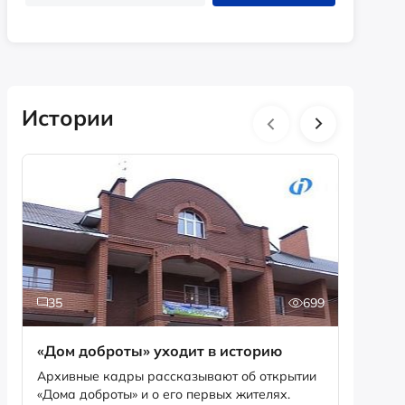
Истории
35
699
2
«Дом доброты» уходит в историю
Истори
фотог
Архивные кадры рассказывают об открытии
«Дома доброты» и о его первых жителях.
Музей «