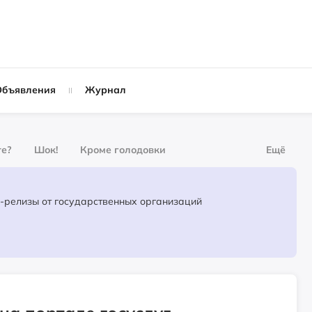
Объявления
Журнал
те?
Шок!
Кроме голодовки
Ещё
урнал
За деньги
Официальные пресс-релизы от государственных организаций
Слухи