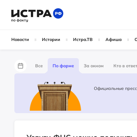
Новости
Истории
Истра.ТВ
Афиша
Все
По форме
За окном
Кто в отве
Лайфхаки
За забором
Не по лжи!
Ж
Партнёрский материал
Народные новости