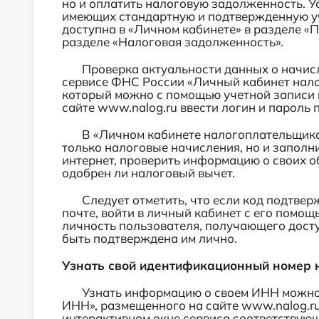
но и оплатить налоговую задолженность. Ус
имеющих стандартную и подтвержденную уч
доступна в «Личном кабинете» в разделе «По
разделе «Налоговая задолженность».
Проверка актуальности данных о начисле
сервисе ФНС России «Личный кабинет нало
который можно с помощью учетной записи г
сайте www.nalog.ru ввести логин и пароль 
В «Личном кабинете налогоплательщика 
только налоговые начисления, но и заполн
интернет, проверить информацию о своих о
одобрен ли налоговый вычет.
Следует отметить, что если код подтверж
почте, войти в личный кабинет с его помощ
личность пользователя, получающего дос
быть подтверждена им лично.
Узнать свой идентификационный номер 
Узнать информацию о своем ИНН можно 
ИНН», размещенного на сайте www.nalog.r
интерактивном окне сервиса соответствующ