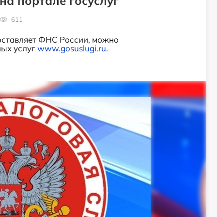
на портале госуслуг
611
оставляет ФНС России, можно
ных услуг
www.gosuslugi.ru
.