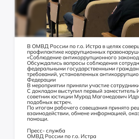
В ОМВД России по г.о. Истра в целях сове
профилактике коррупционных правонаруше
«Соблюдение антикоррупционного законод
Обсуждались вопросы соблюдения сотрудни
федеральными государственными гражданс
требований, установленных антикоррупци
Федерации
В мероприятии приняли участие сотрудники
С докладом выступил первый заместитель 
советник юстиции Мурад Магомедович Идр
подобных встреч.
По итогам рабочего совещания принято ре
взаимодействии, обмене информацией, ока
помощи.
Пресс- служба
ОМВД России по г.о. Истра