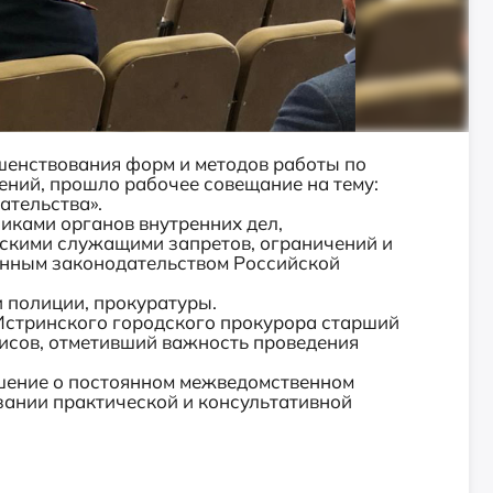
ршенствования форм и методов работы по
ний, прошло рабочее совещание на тему:
ательства».
ками органов внутренних дел,
кими служащими запретов, ограничений и
онным законодательством Российской
 полиции, прокуратуры.
Истринского городского прокурора старший
исов, отметивший важность проведения
шение о постоянном межведомственном
зании практической и консультативной