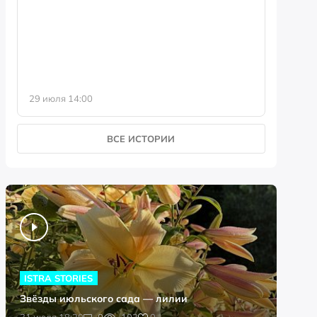
фотофо
29 июля 14:00
23 июля 
ВСЕ ИСТОРИИ
ISTRA STORIES
Звёзды июльского сада — лилии
0
31 июля 18:20
0
103