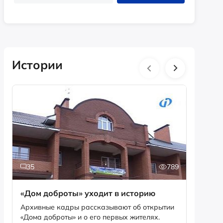
Истории
35
789
2
«Дом доброты» уходит в историю
Истори
фотог
Архивные кадры рассказывают об открытии
«Дома доброты» и о его первых жителях.
Музей «