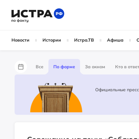
Новости
Истории
Истра.ТВ
Афиша
Все
По форме
За окном
Кто в отве
Лайфхаки
За забором
Не по лжи!
Ж
Партнёрский материал
Народные новости