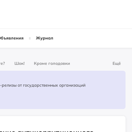
Объявления
Журнал
те?
Шок!
Кроме голодовки
Ещё
урнал
За деньги
Официальные пресс-релизы от государственных организаций
Слухи