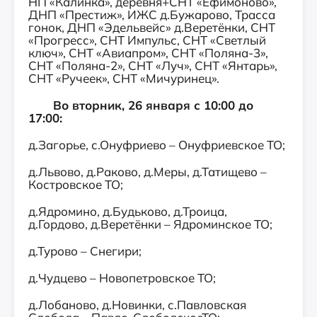
НП «Калинка», деревня+СНТ «Ефимоново»,
ДНП «Престиж», ИЖС д.Бужарово, Трасса
гонок, ДНП «Эдельвейс» д.Веретёнки, СНТ
«Прогресс», СНТ Импульс, СНТ «Светлый
ключ», СНТ «Авиапром», СНТ «Поляна-3»,
СНТ «Поляна-2», СНТ «Луч», СНТ «Янтарь»,
СНТ «Ручеек», СНТ «Мичуринец».
Во вторник, 26 января с 10:00 до
17:00:
д.Загорье, с.Онуфриево – Онуфриевское ТО;
д.Львово, д.Раково, д.Меры, д.Татищево –
Костровское ТО;
д.Ядромино, д.Будьково, д.Троица,
д.Гордово, д.Веретёнки – Ядроминское ТО;
д.Турово – Снегири;
д.Чудцево – Новопетровское ТО;
д.Лобаново, д.Новинки, с.Павловская