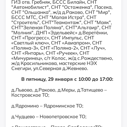
ГИЗ отв. Гребняк, БССС Билайн, СНТ
"Автомобилист", СНТ "Остоженка", Пасека,
СНТ "Ольшанка", ж/д д.Раково, СНТ "Мир",
БССС МТС, СНТ "Малая Истра", СНТ
"Строитель", СНТ"Теамонтаж", СНТ "Маяк",
СНТ"Зеленая Поляна", СНТ"Альтаир", СНТ
"Молния", ДНП «Эдельвейс» д.Веретёнки,
СНТ «Прогресс», СНТ Импульс, СНТ
«Светлый ключ», СНТ «Авиапром», СНТ
«Поляна-3», СНТ «Поляна-2», СНТ «Луч»,
СНТ «Янтарь», СНТ «Ручеек», СНТ
«Мичуринец», с/т Колос, ж/д с.Рождествено,
ж/д Красильникова, мастерские НЭХ
Снегири, ул.Северная д.Жевнево.
В пятницу, 29 января с 10:00 до 17:00:
д.Львово, д.Раково, д.Меры, д.Татищево –
Костровское ТО;
д.Ядромино – Ядроминское ТО;
д.Чудцево – Новопетровское ТО;