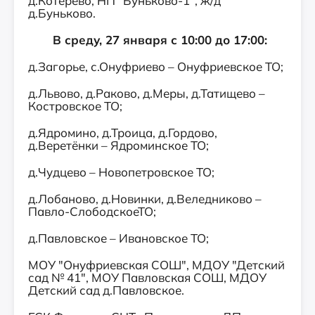
д.Котерево, НП "Буньково-1", ж/д
д.Буньково.
В среду, 27 января с 10:00 до 17:00:
д.Загорье, с.Онуфриево – Онуфриевское ТО;
д.Львово, д.Раково, д.Меры, д.Татищево –
Костровское ТО;
д.Ядромино, д.Троица, д.Гордово,
д.Веретёнки – Ядроминское ТО;
д.Чудцево – Новопетровское ТО;
д.Лобаново, д.Новинки, д.Веледниково –
Павло-СлободскоеТО;
д.Павловское – Ивановское ТО;
МОУ "Онуфриевская СОШ", МДОУ "Детский
сад № 41", МОУ Павловская СОШ, МДОУ
Детский сад д.Павловское.