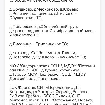
Слобода – Павло-СлободскоеТО;
д.Обушково, д.Чесноково, д.Юрьево,
д.Козенки, д.Славково, д.Писково –
Обушковское ТО;
д.Павловское, д.Обновлённый труд,
д.Красновидово, пос.Октябрьской фабрики –
Ивановское ТО;
д.Лисавино – Ермолинское ТО;
д.Котово, д.Слабошеино, д. Глинки,
д.Котерево, д.Буньково – Лучинское ТО;
МОУ "Онуфриевская СОШ", МДОУ "Детский
сад № 41", КОШ д.Турово, котельная
д.Турово, МОУ Павловская СОШ, МДОУ
Детский сад д.Павловское.
ГСК Флагман, СНТ «Перелестки», ДП
Загорье, ж/д д.Загорье, Ферма д.Загорье,
ГИЗ отв. Гребняк, БССС Билайн, СНТ
"Автомобилист", СНТ "Остоженка", Пасека,
СНТ "Ольшанка", ж/д д.Раково, СНТ "Мир",