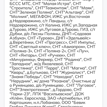
БССС МТС, СНТ "Малая Истра", СНТ
"Строитель", СНТ"Теамонтаж", СНТ "Маяк",
СНТ"Зеленая Поляна", СНТ"Альтаир", СНТ
"Молния", МЕГАФОН, ИЖС ул.Восточная
д.Надовражино, с/т Ландыш, с/т
Надовражино, с/т Калина, ИЖС ул.Западная
д.Турово, ИЖС ул.Луговая д.Турово, ГИЗ, с/т
Дубки, д/о Лесны Поляны, ДНП «Садовая
Азбука», СНТ «Турово», ДНП «Эдельвейс»
д.Веретёнки, СНТ «Прогресс», СНТ Импульс,
СНТ «Светлый ключ», СНТ «Авиапром», СНТ
«Поляна-3», СНТ «Поляна-2», СНТ «Луч»,
СНТ «Янтарь», СНТ «Ручеек», СНТ
«Мичуринец», Фермер, СНТ "Родина", СНТ
"Западное", ж/д Яковлевой, СНТ
"Тростянка", СНТ "Терра", СНТ "Магма", СНТ
"Кварц", д.Бутьково, СНТ "Журналист", СНТ
"Знамя Победы", СНТ "Находка", СНТ
"Нерудник", ж/ дома "Рязанов", Очистные д/
о Румянцево, д/о Румянцево , СНТ "Луговое",
СНТ"Электротехник", д.Гордово, СНТ
"Горки-23", ЛПХ "Васильевское", ДОК
«Клён», Евросклад, ЗАО «Артмебель», ИЗ
Картошкин, н.п.Лобаново, ООО "Бевик
Глобал Лимитед (Кипр)", Стройсервис,