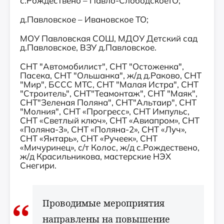
с.Рождествено – Павло-СлободскоеТО;
д.Павловское – Ивановское ТО;
МОУ Павловская СОШ, МДОУ Детский сад
д.Павловское, ВЗУ д.Павловское.
СНТ "Автомобилист", СНТ "Остоженка",
Пасека, СНТ "Ольшанка", ж/д д.Раково, СНТ
"Мир", БССС МТС, СНТ "Малая Истра", СНТ
"Строитель", СНТ"Теамонтаж", СНТ "Маяк",
СНТ"Зеленая Поляна", СНТ"Альтаир", СНТ
"Молния", СНТ «Прогресс», СНТ Импульс,
СНТ «Светлый ключ», СНТ «Авиапром», СНТ
«Поляна-3», СНТ «Поляна-2», СНТ «Луч»,
СНТ «Янтарь», СНТ «Ручеек», СНТ
«Мичуринец», с/т Колос, ж/д с.Рождествено,
ж/д Красильникова, мастерские НЭХ
Снегири.
Проводимые мероприятия
направлены на повышение