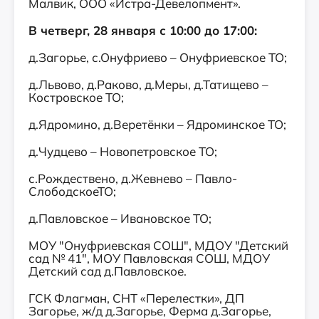
Малвик, ООО «Истра-Девелопмент».
В четверг, 28 января с 10:00 до 17:00:
д.Загорье, с.Онуфриево – Онуфриевское ТО;
д.Львово, д.Раково, д.Меры, д.Татищево –
Костровское ТО;
д.Ядромино, д.Веретёнки – Ядроминское ТО;
д.Чудцево – Новопетровское ТО;
с.Рождествено, д.Жевнево – Павло-
СлободскоеТО;
д.Павловское – Ивановское ТО;
МОУ "Онуфриевская СОШ", МДОУ "Детский
сад № 41", МОУ Павловская СОШ, МДОУ
Детский сад д.Павловское.
ГСК Флагман, СНТ «Перелестки», ДП
Загорье, ж/д д.Загорье, Ферма д.Загорье,