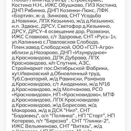
Костина Н.Н., ИЖС Обушково, ГИЗ Костина,
ДНП Рябинка, ДНП Козенки-Люкс, ЛФК
«Бортия», ж-д Зинкова, СНТ Усадьба
д.Новинки, ЛПХ Кезьмино, ж/д д.Кезьмино,
н.п. Эдванс, ДРСУ, Светофор д.Кезьмино,
ДРСУ, ДРСУ-4 освещение дор. Развязки,
ИЖС Славково, с/т Здоровье, СНТ «Русь-1»,
ул.Калинина с.Павловская Слобода,
Плем.завод Слободской, ООО «ГСП-Агро»
вблизи д.Назарово, ДНП «Изумрудное»
д.Красновидово, ДПК Дубрава, ЛПХ
Красновидово, к/п Спутник, АЗС,
Строймаркет пос.Октябрьской Фабрики,
хут.Ивановский д.Обновленный труд,
Туб.Санаторий, ж/д Равински, Романов
д.Красновидово, с/т Академики, ж/д №16
д.Красновидово, ж/д Молчанова, РСО
«Красновидово», НП «Красновидово», МТФ
д.Красновидово, ЛПХ Красновидово
д.Красновидово, ж\д Борисова, ж/д
Макарова, ж/д в ДСК "Нил", СНТ
"Бадаевец", о/л "Полянка" , НП "Старт", НП
Котерево, п/т "Березка" , СНТ "Глинки-2",
ИЖС Вельяминово, СНТ "Витязь", ж/д