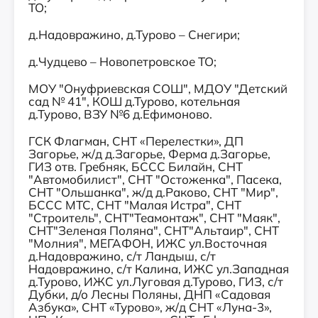
ТО;
д.Надовражино, д.Турово – Снегири;
д.Чудцево – Новопетровское ТО;
МОУ "Онуфриевская СОШ", МДОУ "Детский
сад № 41", КОШ д.Турово, котельная
д.Турово, ВЗУ №6 д.Ефимоново.
ГСК Флагман, СНТ «Перелестки», ДП
Загорье, ж/д д.Загорье, Ферма д.Загорье,
ГИЗ отв. Гребняк, БССС Билайн, СНТ
"Автомобилист", СНТ "Остоженка", Пасека,
СНТ "Ольшанка", ж/д д.Раково, СНТ "Мир",
БССС МТС, СНТ "Малая Истра", СНТ
"Строитель", СНТ"Теамонтаж", СНТ "Маяк",
СНТ"Зеленая Поляна", СНТ"Альтаир", СНТ
"Молния", МЕГАФОН, ИЖС ул.Восточная
д.Надовражино, с/т Ландыш, с/т
Надовражино, с/т Калина, ИЖС ул.Западная
д.Турово, ИЖС ул.Луговая д.Турово, ГИЗ, с/т
Дубки, д/о Лесны Поляны, ДНП «Садовая
Азбука», СНТ «Турово», ж/д СНТ «Луна-3»,