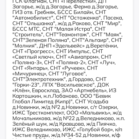
ГСК Флагман, СНТ «Перелестки», ДП
Загорье, ж/д д.Загорье, Ферма д.Загорье,
ГИЗ отв. Гребняк, БССС Билайн, СНТ
"Автомобилист", СНТ "Остоженка", Пасека,
СНТ "Ольшанка", ж/д д.Раково, СНТ "Мир",
БССС МТС, СНТ "Малая Истра", СНТ
"Строитель", СНТ"Теамонтаж", СНТ "Маяк",
СНТ"Зеленая Поляна", СНТ"Альтаир", СНТ
"Молния", ДНП «Эдельвейс» д.Веретёнки,
СНТ «Прогресс», СНТ Импульс, СНТ
«Светлый ключ», СНТ «Авиапром», СНТ
«Поляна-3», СНТ «Поляна-2», СНТ «Луч»,
СНТ «Янтарь», СНТ «Ручеек», СНТ
«Мичуринец», СНТ "Луговое",
СНТ"Электротехник", д.Гордово, СНТ
"Горки-23", ЛПХ "Васильевское", ДОК
«Клён», Евросклад, ЗАО «Артмебель», ИЗ
Картошкин, н.п.Лобаново, ООО "Бевик
Глобал Лимитед (Кипр)", СНТ Усадьба
д.Новинки, ж/д №2 д.Новинки, с/т Озерки,
ИЖС Тресткомплект, ООО «Мальвикъ», ж/д
Мочальникова, ж/д №22 д.Веледниково, н.п.
Зелёный шум, ж/д Кравцова, ж/д Пиячко,
ИЖС Веледниково, ИЖС «Голубой бор», к/п
Чистые пруды, ж/д №34-52 д.Новинки, к/ф