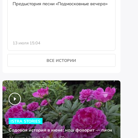
семейны
Предыстория песни «Подмосковные вечера»
13 июля 15:04
8 июля 0
ВСЕ ИСТОРИИ
ISTRA STORIES
Садовая история в июне: наш фаворит — пион
0
21 июня 13:45
1
237