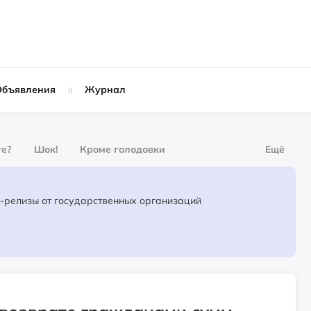
Объявления
Журнал
те?
Шок!
Кроме голодовки
Ещё
урнал
За деньги
Официальные пресс-релизы от государственных организаций
Слухи