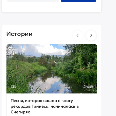
Истории
6
448
0
Песня, которая вошла в книгу
День с
рекордов Гиннеса, начиналась в
Снегирях
Смотрет