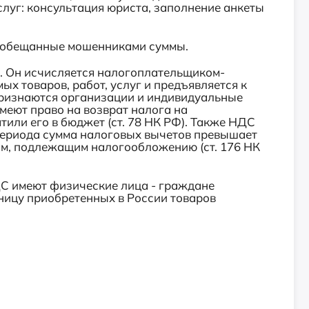
слуг: консультация юриста, заполнение анкеты
т обещанные мошенниками суммы.
ь. Он исчисляется налогоплательщиком-
х товаров, работ, услуг и предъявляется к
ризнаются организации и индивидуальные
имеют право на возврат налога на
тили его в бюджет (ст. 78 НК РФ). Также НДС
 периода сумма налоговых вычетов превышает
ям, подлежащим налогообложению (ст. 176 НК
ДС имеют физические лица - граждане
ницу приобретенных в России товаров