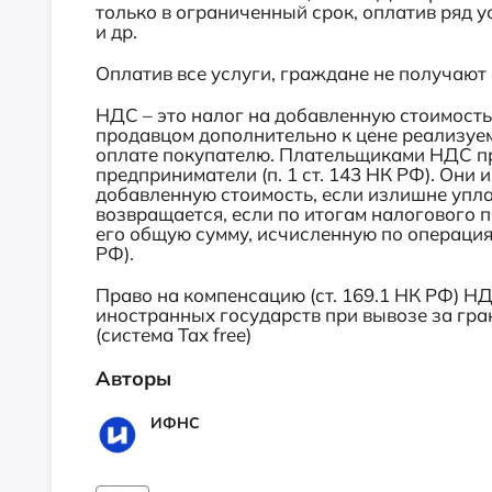
только в ограниченный срок, оплатив ряд у
и др.
Оплатив все услуги, граждане не получаю
НДС – это налог на добавленную стоимост
продавцом дополнительно к цене реализуемы
оплате покупателю. Плательщиками НДС п
предприниматели (п. 1 ст. 143 НК РФ). Они 
добавленную стоимость, если излишне упла
возвращается, если по итогам налогового
его общую сумму, исчисленную по операци
РФ).
Право на компенсацию (ст. 169.1 НК РФ) Н
иностранных государств при вывозе за гра
(система Tax free)
Авторы
ИФНС