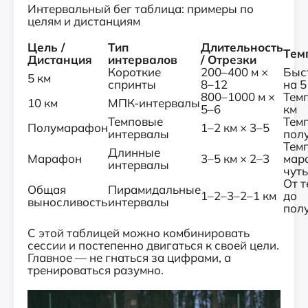
Интервальный бег таблица: примеры по
целям и дистанциям
Цель /
Тип
Длительность
Тем
Дистанция
интервалов
/ Отрезки
Короткие
200–400 м ×
Быс
5 км
спринты
8–12
на 5
800–1000 м ×
Темп
10 км
МПК-интервалы
5–6
км
Темповые
Темп
Полумарафон
1–2 км × 3–5
интервалы
пол
Темп
Длинные
Марафон
3–5 км × 2–3
мар
интервалы
чут
От т
Общая
Пирамидальные
1–2–3–2–1 км
до
выносливость
интервалы
пол
С этой таблицей можно комбинировать
сессии и постепенно двигаться к своей цели.
Главное — не гнаться за цифрами, а
тренироваться разумно.