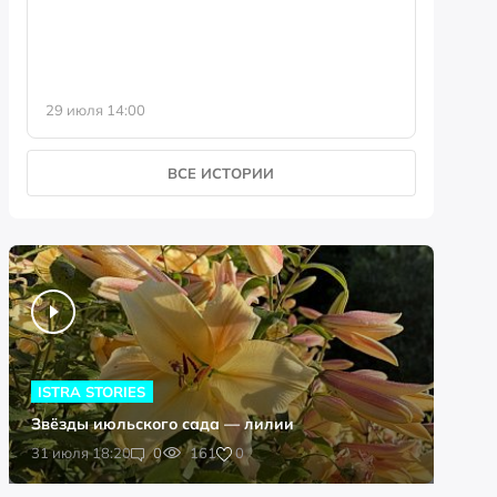
29 июля 14:00
23 июля 
ВСЕ ИСТОРИИ
ISTRA STORIES
Звёзды июльского сада — лилии
0
31 июля 18:20
0
161