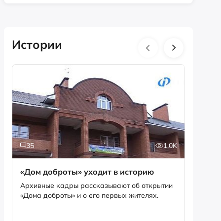
Истории
35
1.0K
5
«Дом доброты» уходит в историю
Истори
фотог
Архивные кадры рассказывают об открытии
«Дома доброты» и о его первых жителях.
Музей «
фотофо