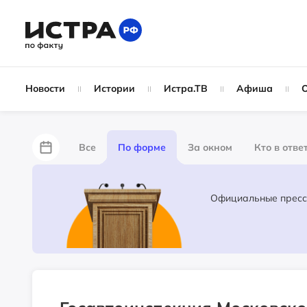
Новости
Истории
Истра.ТВ
Афиша
Все
По форме
За окном
Кто в отве
Лайфхаки
За забором
Не по лжи!
Ж
Партнёрский материал
Народные новости