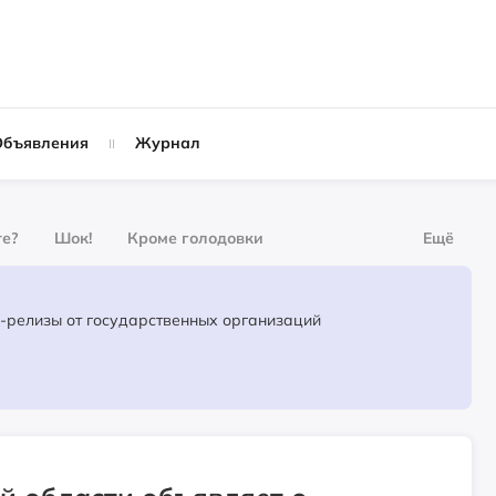
Объявления
Журнал
те?
Шок!
Кроме голодовки
Ещё
урнал
За деньги
Официальные пресс-релизы от государственных организаций
Слухи