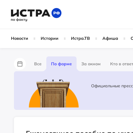
Новости
Истории
Истра.ТВ
Афиша
Все
По форме
За окном
Кто в отве
Лайфхаки
За забором
Не по лжи!
Ж
Партнёрский материал
Народные новости