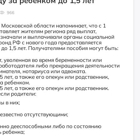
у за ребёнком до 1,5 лет
966
 Московской области напоминает, что с 1
тавляет жителям региона ряд выплат,
азначали и выплачивали органы социальной
фонд РФ с нового года предоставляется
до 1,5 лет. Получателями пособия могут быть:
, уволенная во время беременности или
 работодателя либо прекращения деятельности
мателя, нотариуса или адвоката.
 лет, а также его опекун или родственник,
за ребенком.
 лет, а также его опекун или родственник.
сли родители:
ы в них;
безвестно отсутствующими;
енно дееспособными либо по состоянию
 ребенка;