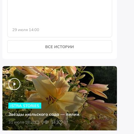
29 июля 14:00
23 июля 
ВСЕ ИСТОРИИ
ISTRA STORIES
Звёзды июльского сада — лилии
0
31 июля 18:20
0
163