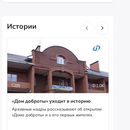
Истории
35
1.0K
5
«Дом доброты» уходит в историю
Истори
фотог
Архивные кадры рассказывают об открытии
«Дома доброты» и о его первых жителях.
Музей «
фотофо