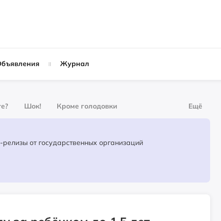
Объявления
Журнал
те?
Шок!
Кроме голодовки
Ещё
урнал
За деньги
Официальные пресс-релизы от государственных организаций
Слухи