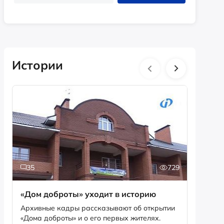
Истории
35
729
2
«Дом доброты» уходит в историю
Истори
фотог
Архивные кадры рассказывают об открытии
«Дома доброты» и о его первых жителях.
Музей «