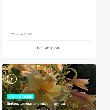
фотофо
29 июля 14:00
23 июля 
ВСЕ ИСТОРИИ
ISTRA STORIES
Звёзды июльского сада — лилии
0
31 июля 18:20
0
79