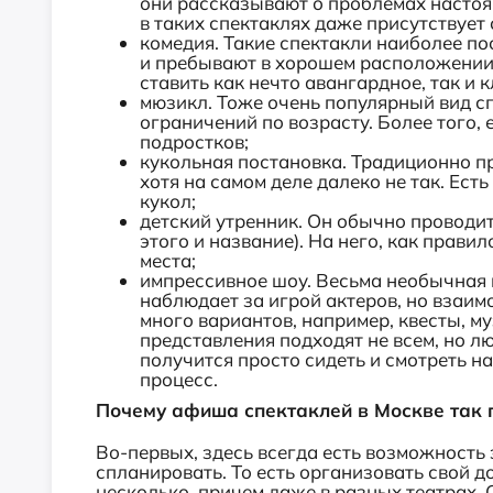
они рассказывают о проблемах насто
в таких спектаклях даже присутствует 
комедия. Такие спектакли наиболее п
и пребывают в хорошем расположении 
ставить как нечто авангардное, так и
мюзикл. Тоже очень популярный вид сп
ограничений по возрасту. Более того,
подростков;
кукольная постановка. Традиционно пр
хотя на самом деле далеко не так. Ест
кукол;
детский утренник. Он обычно проводитс
этого и название). На него, как прави
места;
импрессивное шоу. Весьма необычная п
наблюдает за игрой актеров, но взаим
много вариантов, например, квесты, му
представления подходят не всем, но л
получится просто сидеть и смотреть на
процесс.
Почему афиша спектаклей в Москве так 
Во-первых, здесь всегда есть возможность
спланировать. То есть организовать свой до
несколько, причем даже в разных театрах.