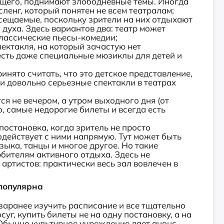
ящего, поднимают злободневные темы. Иногда
сленг, который понятен не всем театралам;
осещаемые, поскольку зрители на них отдыхают
духа. Здесь вариантов два: театр может
 классические пьесы-комедии;
ектакля, на который зачастую нет
 есть даже специальные мюзиклы для детей и
инято считать, что это детское представление,
ь и довольно серьезные спектакли в театрах
я не вечером, а утром выходного дня (от
ло, самые недорогие билеты и всегда есть
остановка, когда зритель не просто
одействует с ними напрямую. Тут может быть
зыка, танцы и многое другое. Но такие
юбителям активного отдыха. Здесь не
 артистов: практически весь зал вовлечен в
популярна
 заранее изучить расписание и все тщательно
суг, купить билеты не на одну постановку, а на
 Обычно культурное учреждение дает анонс