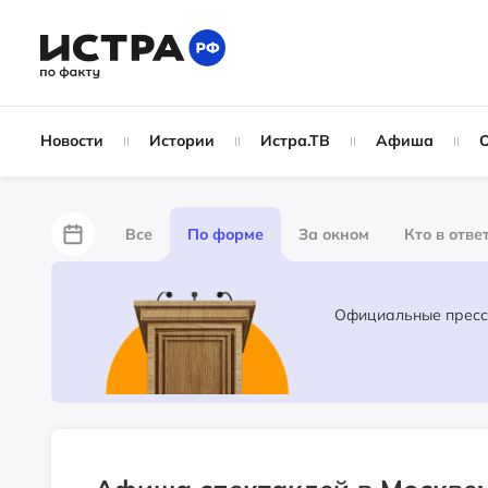
Новости
Истории
Истра.ТВ
Афиша
Все
По форме
За окном
Кто в отве
Лайфхаки
За забором
Не по лжи!
Ж
Партнёрский материал
Народные новости