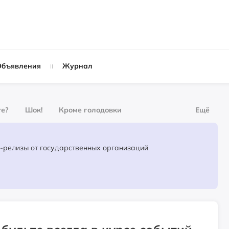
Объявления
Журнал
те?
Шок!
Кроме голодовки
Ещё
урнал
За деньги
Официальные пресс-релизы от государственных организаций
Слухи