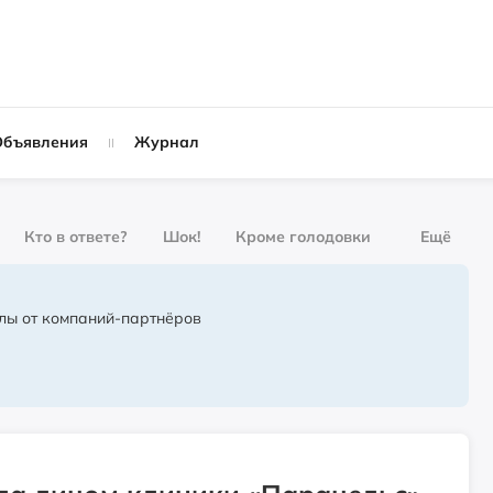
Объявления
Журнал
Кто в ответе?
Шок!
Кроме голодовки
Ещё
о форме
Журнал
За деньги
лы от компаний-партнёров