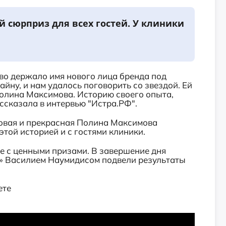
 сюрприз для всех гостей. У клиники
во держало имя нового лица бренда под
айну, и нам удалось поговорить со звездой. Ей
Полина Максимова. Историю своего опыта,
ссказала в интервью "Истра.РФ".
овая и прекрасная Полина Максимова
этой историей и с гостями клиники.
ее с ценными призами. В завершение дня
а» Василием Наумидисом подвели результаты
ете