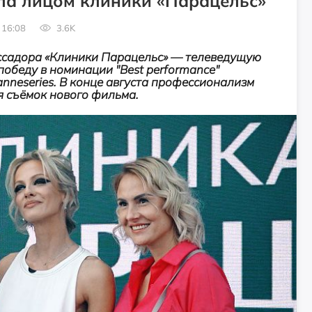
ала лицом клиники «Парацельс»
 16:08
3.6K
ссадора «Клиники Парацельс» — телеведущую
обеду в номинации "Best performance"
neseries. В конце августа профессионализм
я съёмок нового фильма.