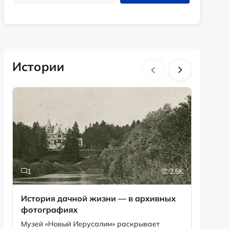
Истории
1
2.5K
6
История дачной жизни — в архивных
Песня,
фотографиях
рекордов Ги
Снегир
Музей «Новый Иерусалим» раскрывает