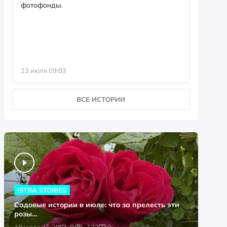
фотофонды.
Предыст
23 июля 09:03
13 июля 
ВСЕ ИСТОРИИ
ISTRA STORIES
Садовые истории в июле: что за прелесть эти
розы…
0
18 июля 15:20
0
122