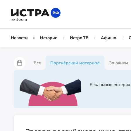
Новости
Истории
Истра.ТВ
Афиша
Все
Партнёрский материал
За окном
Лайфхаки
За забором
Не по лжи!
П
Рекламные материа
Народные новости
Слухи