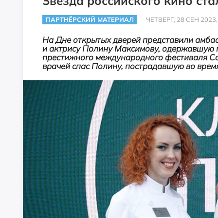
Звезда российского кино ст
ПАРТНЁРСКИЙ МАТЕРИАЛ
ЧЕТВЕРГ, 28 СЕН 2023,
На Дне открытых дверей представили амба
и актрису Полину Максимову, одержавшую п
престижного международного фестиваля Can
врачей спас Полину, пострадавшую во врем