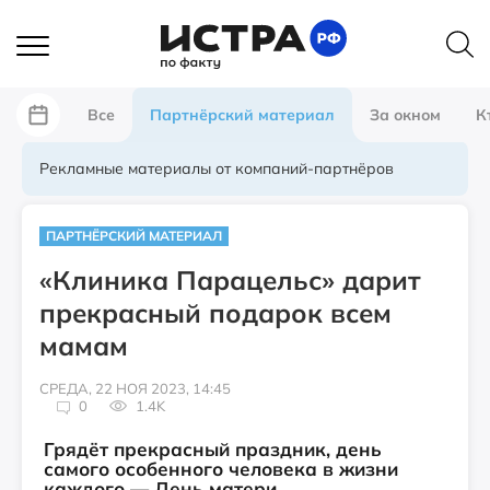
Все
Партнёрский материал
За окном
К
Рекламные материалы от компаний-партнёров
ПАРТНЁРСКИЙ МАТЕРИАЛ
«Клиника Парацельс» дарит
прекрасный подарок всем
мамам
СРЕДА, 22 НОЯ 2023, 14:45
0
1.4K
Грядёт прекрасный праздник, день
самого особенного человека в жизни
каждого — День матери.