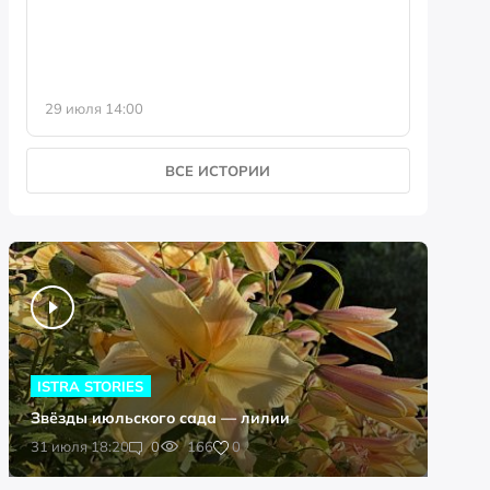
29 июля 14:00
23 июля 
ВСЕ ИСТОРИИ
ISTRA STORIES
Звёзды июльского сада — лилии
0
31 июля 18:20
0
166