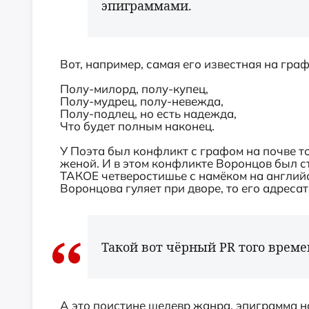
эпиграммами.
Вот, например, самая его известная на гра
Полу-милорд, полу-купец,
Полу-мудрец, полу-невежда,
Полу-подлец, но есть надежда,
Что будет полным наконец.
У Поэта был конфликт с графом на почве то
женой. И в этом конфликте Воронцов был с
ТАКОЕ четверостишье с намёком на англий
Воронцова гуляет при дворе, то его адресат
Такой вот чёрный PR того време
А это поистине шедевр жанра, эпиграмма н