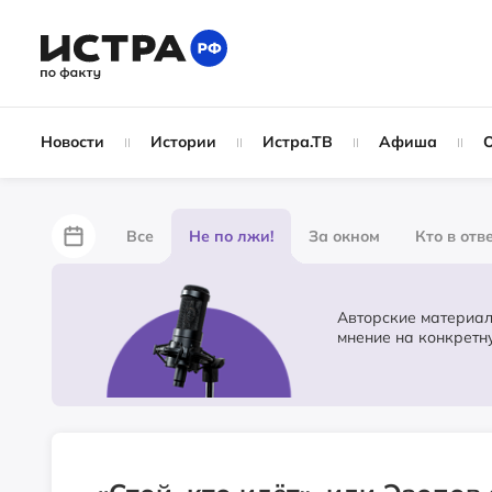
Новости
Истории
Истра.ТВ
Афиша
Все
Не по лжи!
За окном
Кто в отв
Лайфхаки
За забором
По форме
Жу
Авторские материалы журналист
мнение на конкретн
Партнёрский материал
Народные новости