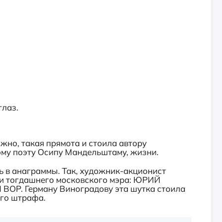
глаз.
жно, такая прямота и стоила автору
ому поэту Осипу Мандельштаму, жизни.
 в анаграммы. Так, художник-акционист
ни тогдашнего московского мэра: ЮРИЙ
ВОР. Герману Виноградову эта шутка стоила
ого штрафа.