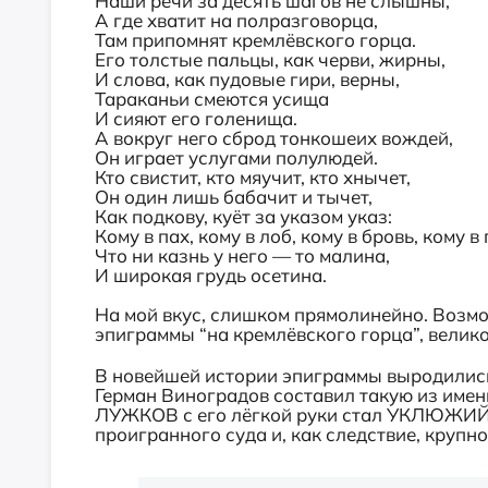
Наши речи за десять шагов не слышны,
А где хватит на полразговорца,
Там припомнят кремлёвского горца.
Его толстые пальцы, как черви, жирны,
И слова, как пудовые гири, верны,
Тараканьи смеются усища
И сияют его голенища.
А вокруг него сброд тонкошеих вождей,
Он играет услугами полулюдей.
Кто свистит, кто мяучит, кто хнычет,
Он один лишь бабачит и тычет,
Как подкову, куёт за указом указ:
Кому в пах, кому в лоб, кому в бровь, кому в 
Что ни казнь у него — то малина,
И широкая грудь осетина.
На мой вкус, слишком прямолинейно. Возмо
эпиграммы “на кремлёвского горца”, велик
В новейшей истории эпиграммы выродились
Герман Виноградов составил такую из име
ЛУЖКОВ с его лёгкой руки стал УКЛЮЖИЙ 
проигранного суда и, как следствие, крупн