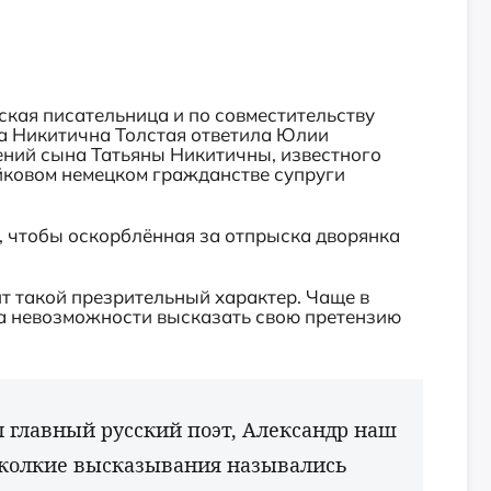
ская писательница и по совместительству
на Никитична Толстая ответила Юлии
нений сына Татьяны Никитичны, известного
йковом немецком гражданстве супруги
, чтобы оскорблённая за отпрыска дворянка
ит такой презрительный характер. Чаще в
за невозможности высказать свою претензию
л главный русский поэт, Александр наш
 колкие высказывания назывались