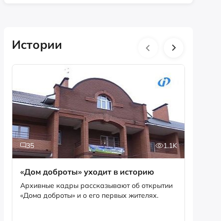
Истории
35
1.1K
5
«Дом доброты» уходит в историю
Истори
фотог
Архивные кадры рассказывают об открытии
«Дома доброты» и о его первых жителях.
Музей «
фотофо