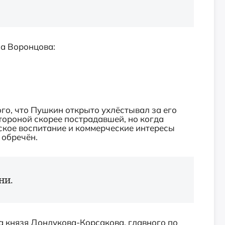
фа Воронцова:
го, что Пушкин открыто ухлёстывал за его
тороной скорее пострадавшей, но когда
ское воспитание и коммерческие интересы
 обречён.
ни.
а князя Дондукова-Корсакова, главного по