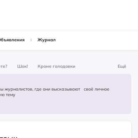
Объявления
Журнал
ете?
Шок!
Кроме голодовки
Ещё
рнал
За деньги
ов, где они высказывают своё личное
ую тему
Слухи