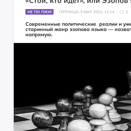
«Стой, кто идёт», или Эзопо
НЕ ПО ЛЖИ!
ПЯТНИЦА, 5 МАР 2021, 11:14
1
Современные политические реалии и уж
старинный жанр эзопова языка — назват
напрямую.