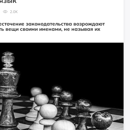
в язык
2.0K
есточение законодательства возрождают
ь вещи своими именами, не называя их