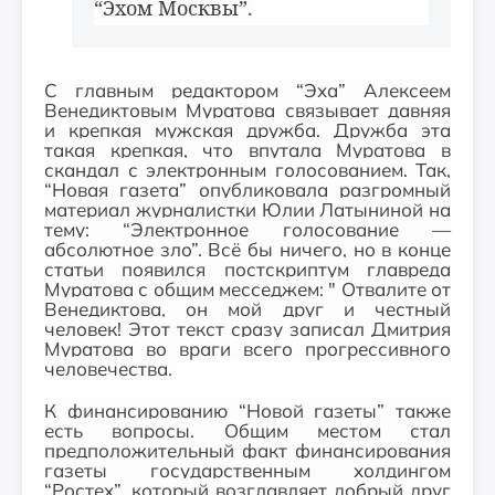
“Эхом Москвы”.
С главным редактором “Эха” Алексеем
Венедиктовым Муратова связывает давняя
и крепкая мужская дружба. Дружба эта
такая крепкая, что впутала Муратова в
скандал с электронным голосованием. Так,
“Новая газета” опубликовала разгромный
материал журналистки Юлии Латыниной на
тему: “Электронное голосование —
абсолютное зло”. Всё бы ничего, но в конце
статьи появился постскриптум главреда
Муратова с общим месседжем: " Отвалите от
Венедиктова, он мой друг и честный
человек! Этот текст сразу записал Дмитрия
Муратова во враги всего прогрессивного
человечества.
К финансированию “Новой газеты” также
есть вопросы. Общим местом стал
предположительный факт финансирования
газеты государственным холдингом
“Ростех”, который возглавляет добрый друг