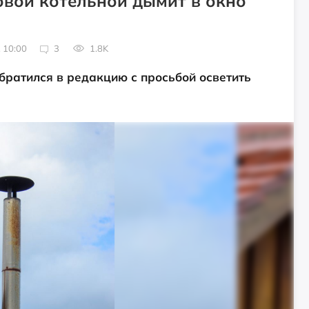
овой котельной дымит в окно
 10:00
3
1.8K
братился в редакцию с просьбой осветить