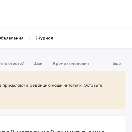
Объявления
Журнал
то в ответе?
Шок!
Кроме голодовки
Ещё
о форме
Журнал
За деньги
ют в редакцию наши читатели. Оставьте