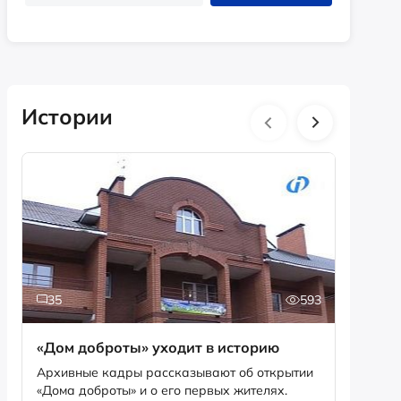
Истории
35
593
2
«Дом доброты» уходит в историю
Истори
фотог
Архивные кадры рассказывают об открытии
«Дома доброты» и о его первых жителях.
Музей «