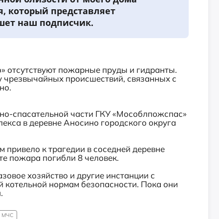
я, который представляет
шет наш подписчик.
о» отсутствуют пожарные пруды и гидранты.
у чрезвычайных происшествий, связанных с
но.
арно-спасательной части ГКУ «Мособлпожспас»
екса в деревне Аносино городского округа
м привело к трагедии в соседней деревне
ате пожара погибли 8 человек.
азовое хозяйство и другие инстанции с
й котельной нормам безопасности. Пока они
й.
МЧС