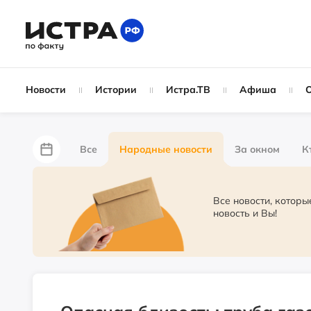
Новости
Истории
Истра.ТВ
Афиша
Все
Народные новости
За окном
К
Лайфхаки
За забором
Не по лжи!
П
Все новости, которые присыла
новость и Вы!
Партнёрский материал
Слухи