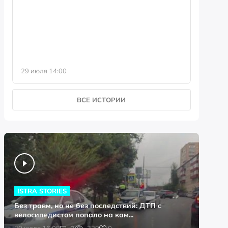
фотофо
29 июля 14:00
23 июля 
ВСЕ ИСТОРИИ
ISTRA STORIES
Без травм, но не без последствий: ДТП с
велосипедистом попало на кам...
0
30 июля 16:08
2
329