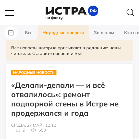
Все
Народные новости
За окном
Кто в 
Все новости, которые присылают в редакцию наши
читатели. Оставьте новость и Вы!
НАРОДНЫЕ НОВОСТИ
«Делали-делали — и всё
отвалилось»: ремонт
подпорной стены в Истре не
продержался и года
СРЕДА, 27 МАЙ., 12:12
2
653