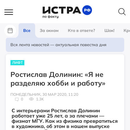
Все
За окном
Кто в ответе?
Шок!
Кр
Вся лента новостей — актуальная повестка дня
ЛИФТ
Ростислав Долинин: «Я не
разделяю хобби и работу»
ПОНЕДЕЛЬНИК, 30 МАР 2020, 11:20
0
1.3K
С интерьерами Ростислав Долинин
работает уже 25 лет, а за плечами —
физмат МГУ. Как из физика превратиться
в художника, об этом в нашем выпуске