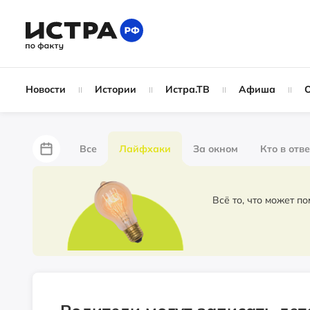
Новости
Истории
Истра.ТВ
Афиша
Все
Лайфхаки
За окном
Кто в отв
За забором
Не по лжи!
По форме
Жу
Всё то, что может п
Партнёрский материал
Народные новости