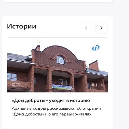
Истории
35
1.1K
5
«Дом доброты» уходит в историю
Истори
фотог
Архивные кадры рассказывают об открытии
«Дома доброты» и о его первых жителях.
Музей «
фотофо