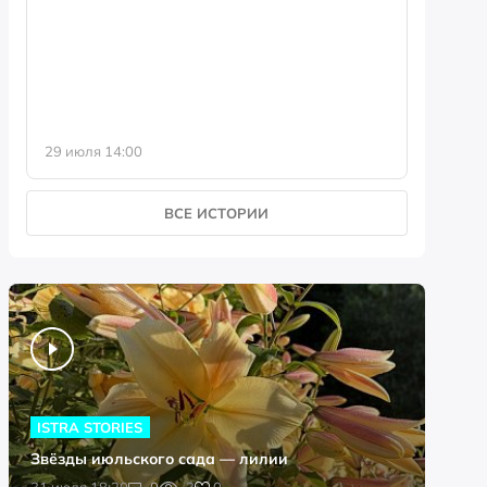
фотофо
29 июля 14:00
23 июля 
ВСЕ ИСТОРИИ
ISTRA STORIES
Звёзды июльского сада — лилии
0
31 июля 18:20
0
3