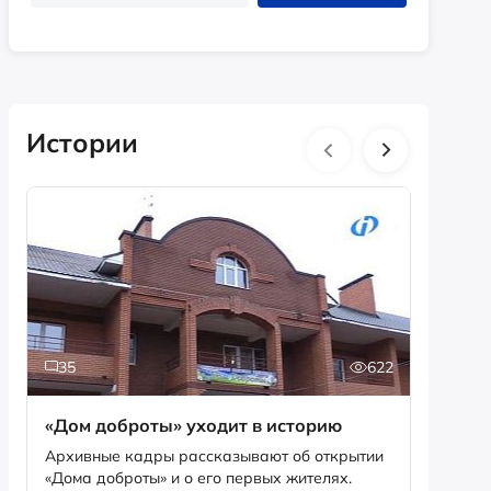
Истории
35
622
2
«Дом доброты» уходит в историю
Истори
фотог
Архивные кадры рассказывают об открытии
«Дома доброты» и о его первых жителях.
Музей «