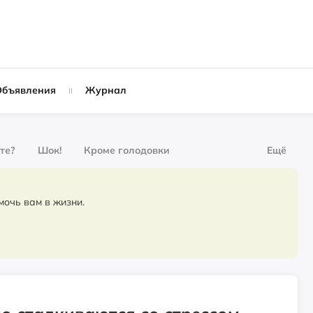
Объявления
Журнал
ете?
Шок!
Кроме голодовки
Ещё
рнал
За деньги
омочь вам в жизни.
Слухи