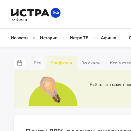
Новости
Истории
Истра.ТВ
Афиша
Все
Лайфхаки
За окном
Кто в отв
За забором
Не по лжи!
По форме
Жу
Всё то, что может п
Партнёрский материал
Народные новости