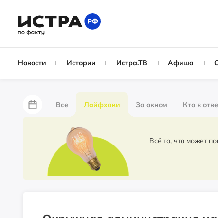
Новости
Истории
Истра.ТВ
Афиша
Все
Лайфхаки
За окном
Кто в отв
За забором
Не по лжи!
По форме
Жу
Всё то, что может п
Партнёрский материал
Народные новости