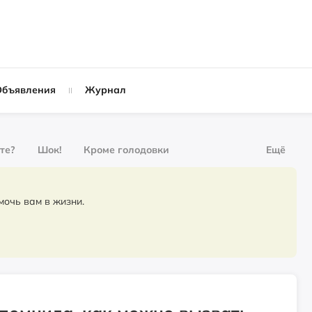
Объявления
Журнал
ете?
Шок!
Кроме голодовки
Ещё
рнал
За деньги
омочь вам в жизни.
Слухи