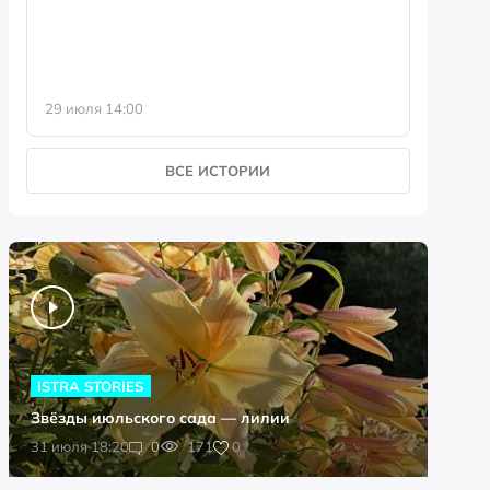
29 июля 14:00
23 июля 
ВСЕ ИСТОРИИ
ISTRA STORIES
Звёзды июльского сада — лилии
0
31 июля 18:20
0
171