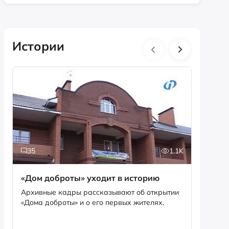
Истории
35
1.1K
5
«Дом доброты» уходит в историю
Истори
фотог
Архивные кадры рассказывают об открытии
«Дома доброты» и о его первых жителях.
Музей «
фотофо