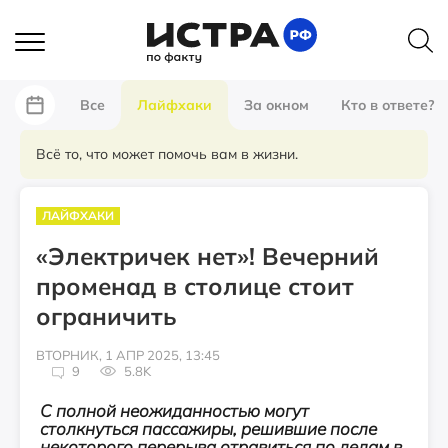
Все
Лайфхаки
За окном
Кто в ответе?
Всё то, что может помочь вам в жизни.
ЛАЙФХАКИ
«Электричек нет»! Вечерний
променад в столице стоит
ограничить
ВТОРНИК, 1 АПР 2025, 13:45
9
5.8K
С полной неожиданностью могут
столкнуться пассажиры, решившие после
некоторого перерыва отравиться по делам в