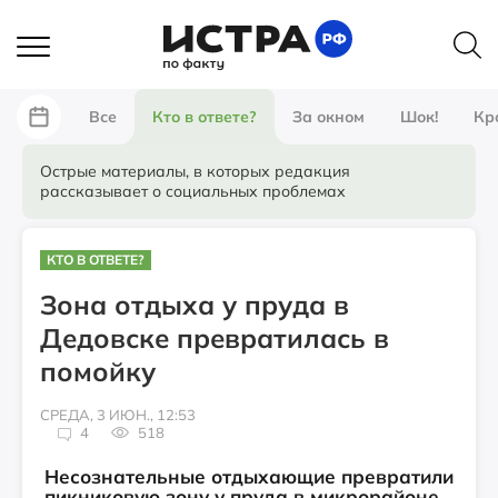
Все
Кто в ответе?
За окном
Шок!
Кр
Острые материалы, в которых редакция
рассказывает о социальных проблемах
КТО В ОТВЕТЕ?
Зона отдыха у пруда в
Дедовске превратилась в
помойку
СРЕДА, 3 ИЮН., 12:53
4
518
Несознательные отдыхающие превратили
пикниковую зону у пруда в микрорайоне