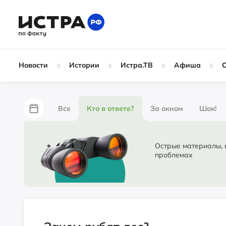
Новости
Истории
Истра.ТВ
Афиша
Все
Кто в ответе?
За окном
Шок!
За забором
Не по лжи!
По форме
Жу
Острые материалы, в ко
проблемах
Партнёрский материал
Народные новости