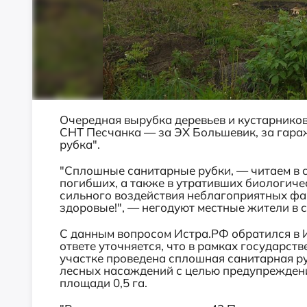
Очередная вырубка деревьев и кустарников
СНТ Песчанка — за ЭХ Большевик, за гара
рубка".
"Сплошные санитарные рубки, — читаем в с
погибших, а также в утративших биологиче
сильного воздействия неблагоприятных фак
здоровые!", — негодуют местные жители в 
С данным вопросом Истра.РФ обратился в 
ответе уточняется, что в рамках государст
участке проведена сплошная санитарная р
лесных насаждений с целью предупрежден
площади 0,5 га.