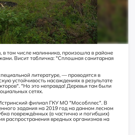
, в том числе малинника, произошла в районе
жами. Висит табличка: "Сплошная санитарная
пециальной литературе, — проводятся в
скую устойчивость насаждениях в результате
торов". "Но это неправда! Деревья там были
социальных сетях.
Истринский филиал ГКУ МО "Мособллес". В
венного задания на 2019 год на данном лесном
убка повреждённых (а частично и погибших)
ия распространения вредных организмов на