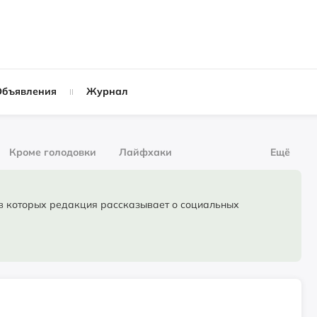
Объявления
Журнал
Кроме голодовки
Лайфхаки
Ещё
рнал
За деньги
торых редакция рассказывает о социальных
Слухи