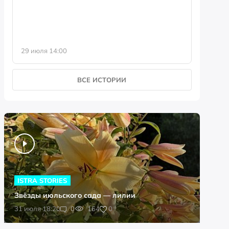
29 июля 14:00
23 июля 
ВСЕ ИСТОРИИ
ISTRA STORIES
Звёзды июльского сада — лилии
0
31 июля 18:20
0
164