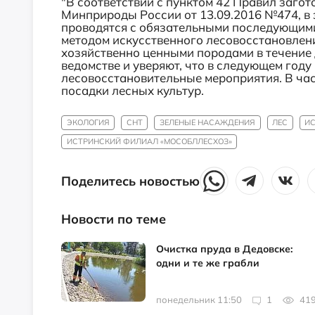
"В соответствии с пунктом 42 Правил заго
Минприроды России от 13.09.2016 №474, в
проводятся с обязательными последующим
методом искусственного лесовосстановлени
хозяйственно ценными породами в течение 
ведомстве и уверяют, что в следующем год
лесовосстановительные мероприятия. В ча
посадки лесных культур.
ЭКОЛОГИЯ
СНТ
ЗЕЛЕНЫЕ НАСАЖДЕНИЯ
ЛЕС
ИС
ИСТРИНСКИЙ ФИЛИАЛ «МОСОБЛЛЕСХОЗ»
Поделитесь новостью
Новости по теме
Очистка пруда в Дедовске:
одни и те же грабли
понедельник 11:50
1
41