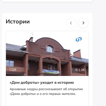
Истории
35
1.0K
5
«Дом доброты» уходит в историю
Истори
фотог
Архивные кадры рассказывают об открытии
«Дома доброты» и о его первых жителях.
Музей «
фотофо