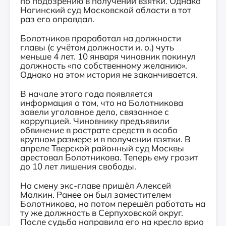
по подозрению в получении взятки. Однако
Ногинский суд Московской области в тот
раз его оправдал.
Болотников проработал на должности
главы (с учётом должности и. о.) чуть
меньше 4 лет. 10 января чиновник покинул
должность «по собственному желанию».
Однако на этом история не заканчивается.
В начале этого года появляется
информация о том, что на Болотникова
завели уголовное дело, связанное с
коррупцией. Чиновнику предъявили
обвинение в растрате средств в особо
крупном размере и в получении взятки. В
апреле Тверской районный суд Москвы
арестовал Болотникова. Теперь ему грозит
до 10 лет лишения свободы.
На смену экс-главе пришёл Алексей
Малкин. Ранее он был заместителем
Болотникова, но потом перешёл работать на
ту же должность в Серпуховской округ.
После судьба направила его на кресло врио