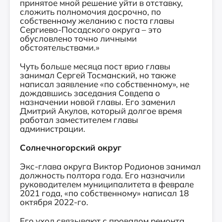
принятое мной решение уйти в отставку,
сложить полномочия досрочно, по
собственному желанию с поста главы
Сергиево-Посадского округа – это
обусловлено точно личными
обстоятельствами.»
Чуть больше месяца пост врио главы
занимал Сергей Тосманский, но также
написал заявление «по собственному», не
дождавшись заседания Совдепа о
назначении новой главы. Его заменил
Дмитрий Акулов, который долгое время
работал заместителем главы
администрации.
Солнечногорский округ
Экс-глава округа Виктор Родионов занимал
должность полтора года. Его назначили
руководителем муниципалитета в феврале
2021 года, «по собственному» написал 18
октября 2022-го.
Его уход связывают с провалом ремонта