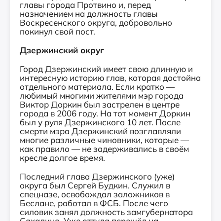
главы города Протвино и, перед
назначением на должность главы
Воскресенского округа, добровольно
покинул свой пост.
Дзержинский округ
Город Дзержинский имеет свою длинную и
интересную историю глав, которая достойна
отдельного материала. Если кратко —
любимый многими жителями мэр города
Виктор Доркин был застрелен в центре
города в 2006 году. На тот момент Доркин
был у руля Дзержинского 10 лет. После
смерти мэра Дзержинский возглавляли
многие различные чиновники, которые —
как правило — не задерживались в своём
кресле долгое время.
Последний глава Дзержинского (уже)
округа был Сергей Будкин. Служил в
спецназе, освобождал заложников в
Беслане, работал в ФСБ. После чего
силовик занял должность замгубернатора
Сахалина. Уже оттуда перешёл на