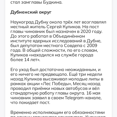
стал замглавы Будкина.
Дубненский округ
Наукоград Дубну около трёх лет возглавлял
местный житель Сергей Куликов. На пост
главы чиновник был назначен в 2020 году.
До этого работал в Объединённом
институте ядерных исследований в Дубне,
был депутатом местного Совдепа с 2009
года. В общей сложности, по его словам,
Куликов «находился на службе города
более 14 лет».
Его уход был достаточно неожиданным, и
его ничего не предвещало. Ещё три недели
назад Куликов высаживал молодые липы в
рамках акции «Лес Победы», Месяц назад
проводил приёмки новых автобусов и вёл
стандартную работу главы округа. 16 мая
чиновник заявил в своем Telegram-канале,
что покидает пост.
Временно исполняющим его обязанностями
по закону становится заместитель Куликова