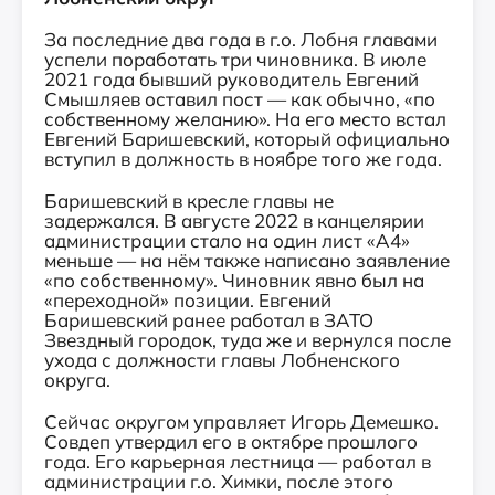
За последние два года в г.о. Лобня главами
успели поработать три чиновника. В июле
2021 года бывший руководитель Евгений
Смышляев оставил пост — как обычно, «по
собственному желанию». На его место встал
Евгений Баришевский, который официально
вступил в должность в ноябре того же года.
Баришевский в кресле главы не
задержался. В августе 2022 в канцелярии
администрации стало на один лист «А4»
меньше — на нём также написано заявление
«по собственному». Чиновник явно был на
«переходной» позиции. Евгений
Баришевский ранее работал в ЗАТО
Звездный городок, туда же и вернулся после
ухода с должности главы Лобненского
округа.
Сейчас округом управляет Игорь Демешко.
Совдеп утвердил его в октябре прошлого
года. Его карьерная лестница — работал в
администрации г.о. Химки, после этого